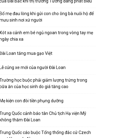
của Đài Bắc khi thị trưởng Tưởng đang phát biểu
Bố mẹ đau lòng khi gửi con cho ông bà nuôi hộ để
mưu sinh nơi xứ người
Xót xa cảnh em bé ngủ ngoan trong vòng tay mẹ
ngày chia xa
Đài Loan tăng mua gạo Việt
Lễ cúng xe mới của người Đài Loan
Trường học buộc phải giảm lượng trứng trong
bữa ăn của học sinh do giá tăng cao
Mẹ kiện con đòi tiền phụng dưỡng
Trung Quốc cảnh báo tân Chủ tịch Hạ viện Mỹ
không thăm Đài Loan
Trung Quốc cáo buộc Tổng thống đắc cử Czech