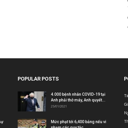
POPULAR POSTS
P
4.000 bệnh nhân COVID-19 tại
Ti
Anh phải thở máy, Anh quyết...
Gi
25/01/2021
Ng
T
sự
Mức phạt tới 6,400 bảng nếu vi
phạm các quy tắc...