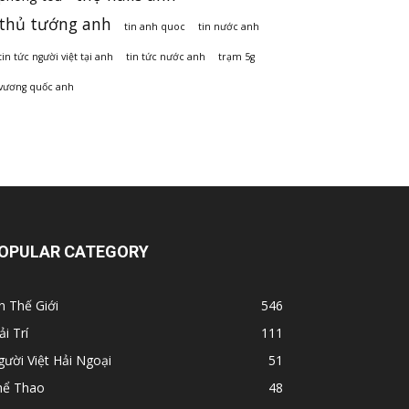
thủ tướng anh
tin anh quoc
tin nước anh
tin tức người việt tại anh
tin tức nước anh
trạm 5g
vương quốc anh
OPULAR CATEGORY
n Thế Giới
546
ải Trí
111
ười Việt Hải Ngoại
51
hể Thao
48