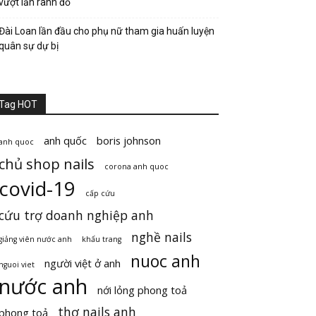
vượt lằn ranh đỏ
Đài Loan lần đầu cho phụ nữ tham gia huấn luyện
quân sự dự bị
Tag HOT
anh quốc
boris johnson
anh quoc
chủ shop nails
corona anh quoc
covid-19
cấp cứu
cứu trợ doanh nghiệp anh
nghề nails
giảng viên nước anh
khẩu trang
nuoc anh
người việt ở anh
nguoi viet
nước anh
nới lỏng phong toả
thợ nails anh
phong toả