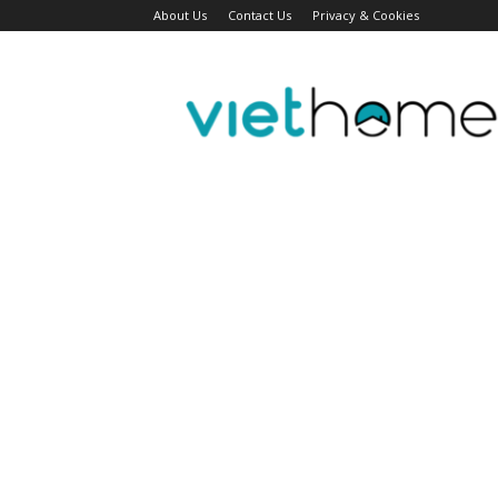
About Us
Contact Us
Privacy & Cookies
Tin
tức
người
Việt
Đài
Bắc,
Đài
Loan