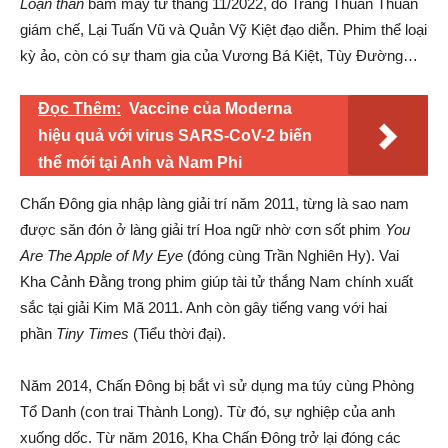
Loạn thân
bấm máy từ tháng 11/2022, do Trang Thuần Thuần
giám chế, Lại Tuấn Vũ và Quản Vỹ Kiệt đạo diễn. Phim thể loại
kỳ ảo, còn có sự tham gia của Vương Bá Kiệt, Tùy Đường…
Đọc Thêm:
Vaccine của Moderna
hiệu quả với virus SARS-CoV-2 biến
thể mới tại Anh và Nam Phi
Chấn Đông gia nhập làng giải trí năm 2011, từng là sao nam
được săn đón ở làng giải trí Hoa ngữ nhờ cơn sốt phim
You
Are The Apple of My Eye
(đóng cùng Trần Nghiên Hy). Vai
Kha Cảnh Đằng trong phim giúp tài tử thắng Nam chính xuất
sắc tại giải Kim Mã 2011. Anh còn gây tiếng vang với hai
phần
Tiny Times
(Tiểu thời đại).
Năm 2014, Chấn Đông bị bắt vì sử dụng ma túy cùng Phòng
Tổ Danh (con trai Thành Long). Từ đó, sự nghiệp của anh
xuống dốc. Từ năm 2016, Kha Chấn Đông trở lại đóng các