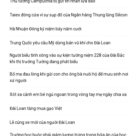
Thủ tướng Campuchia bị gửi tin nhắn lừa đảo
Taiex đóng cửa vì sự sụp đổ của Ngân hàng Thung lũng Silicon
Hà Nhuận Đông kỷ niệm bảy năm cưới
Trung Quốc yêu cầu Mỹ dừng bán vũ khí cho Đài Loan
Người biểu tình xông vào sự kiện tưởng niệm 228 của Đài Bắc
khi thị trưởng Tưởng đang phát biểu
Bố mẹ đau lòng khi gửi con cho ông bà nuôi hộ để mưu sinh nơi
xứ người
Xót xa cảnh em bé ngủ ngoan trong vòng tay mẹ ngày chia xa
Đài Loan tăng mua gạo Việt
Lễ cúng xe mới của người Đài Loan
Trường học buộc phải giảm lượng trứng trong bữa ăn của học