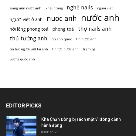
nghề nails
giảng viên nước anh
khẩu trang
nguoi viet
nước anh
nuoc anh
người việt ở anh
thợ nails anh
nới lỏng phong toả
phong toả
thủ tướng anh
tin anh quoc
tin nước anh
tin tức người việt tại anh
tin tức nước anh
trạm 5g
vương quốc anh
EDITOR PICKS
Kha Chấn Đông bị rách mặt vì đóng cảnh
hành động
09/01/2023