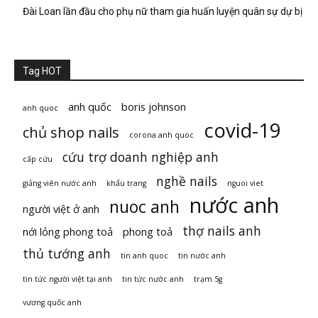
Đài Loan lần đầu cho phụ nữ tham gia huấn luyện quân sự dự bị
Tag HOT
anh quốc
boris johnson
anh quoc
covid-19
chủ shop nails
corona anh quoc
cứu trợ doanh nghiệp anh
cấp cứu
nghề nails
giảng viên nước anh
khẩu trang
nguoi viet
nước anh
nuoc anh
người việt ở anh
thợ nails anh
nới lỏng phong toả
phong toả
thủ tướng anh
tin anh quoc
tin nước anh
tin tức người việt tại anh
tin tức nước anh
trạm 5g
vương quốc anh