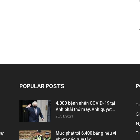
POPULAR POSTS
P
4.000 bệnh nhân COVID-19 tại
Ti
Anh phải thở máy, Anh quyết...
Gi
25/01/2021
Ng
T
sự
Mức phạt tới 6,400 bảng nếu vi
phạm các quy tắc...