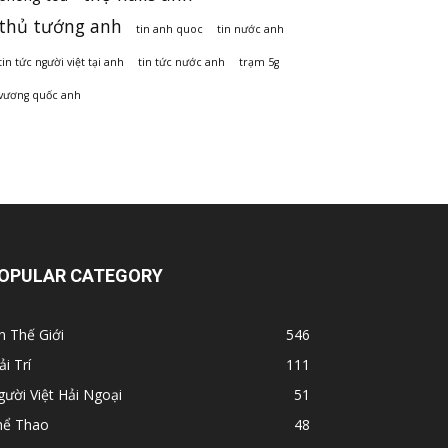
thủ tướng anh
tin anh quoc
tin nước anh
tin tức người việt tại anh
tin tức nước anh
trạm 5g
vương quốc anh
OPULAR CATEGORY
n Thế Giới
546
ải Trí
111
ười Việt Hải Ngoại
51
hể Thao
48