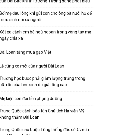
của Đài Bắc khi thị trưởng Tưởng đang phát biểu
Bố mẹ đau lòng khi gửi con cho ông bà nuôi hộ để
mưu sinh nơi xứ người
Xót xa cảnh em bé ngủ ngoan trong vòng tay mẹ
ngày chia xa
Đài Loan tăng mua gạo Việt
Lễ cúng xe mới của người Đài Loan
Trường học buộc phải giảm lượng trứng trong
bữa ăn của học sinh do giá tăng cao
Mẹ kiện con đòi tiền phụng dưỡng
Trung Quốc cảnh báo tân Chủ tịch Hạ viện Mỹ
không thăm Đài Loan
Trung Quốc cáo buộc Tổng thống đắc cử Czech