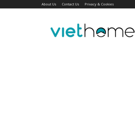
About Us
Contact Us
Privacy & Cookies
Tin
tức
người
Việt
Đài
Bắc,
Đài
Loan