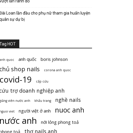
vượt lằn ranh đỏ
Đài Loan lần đầu cho phụ nữ tham gia huấn luyện
quân sự dự bị
Tag HOT
anh quốc
boris johnson
anh quoc
chủ shop nails
corona anh quoc
covid-19
cấp cứu
cứu trợ doanh nghiệp anh
nghề nails
giảng viên nước anh
khẩu trang
nuoc anh
người việt ở anh
nguoi viet
nước anh
nới lỏng phong toả
thợ nails anh
phong toả