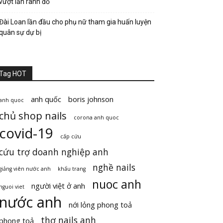
vượt lằn ranh đỏ
Đài Loan lần đầu cho phụ nữ tham gia huấn luyện
quân sự dự bị
Tag HOT
anh quốc
boris johnson
anh quoc
chủ shop nails
corona anh quoc
covid-19
cấp cứu
cứu trợ doanh nghiệp anh
nghề nails
giảng viên nước anh
khẩu trang
nuoc anh
người việt ở anh
nguoi viet
nước anh
nới lỏng phong toả
thợ nails anh
phong toả