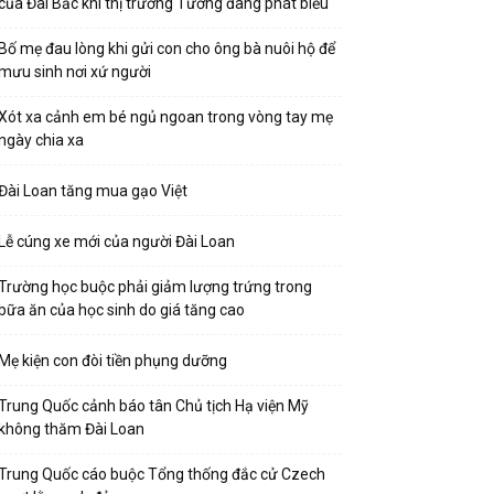
của Đài Bắc khi thị trưởng Tưởng đang phát biểu
Bố mẹ đau lòng khi gửi con cho ông bà nuôi hộ để
mưu sinh nơi xứ người
Xót xa cảnh em bé ngủ ngoan trong vòng tay mẹ
ngày chia xa
Đài Loan tăng mua gạo Việt
Lễ cúng xe mới của người Đài Loan
Trường học buộc phải giảm lượng trứng trong
bữa ăn của học sinh do giá tăng cao
Mẹ kiện con đòi tiền phụng dưỡng
Trung Quốc cảnh báo tân Chủ tịch Hạ viện Mỹ
không thăm Đài Loan
Trung Quốc cáo buộc Tổng thống đắc cử Czech