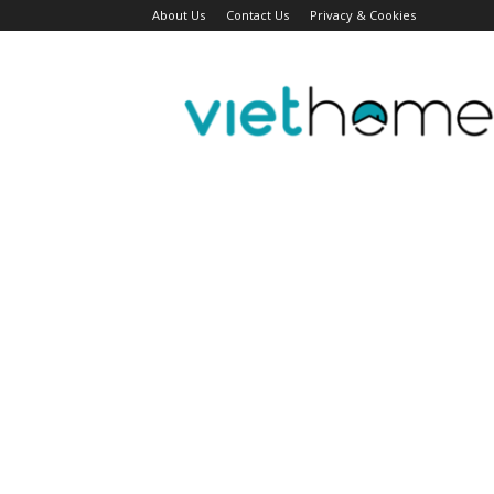
About Us
Contact Us
Privacy & Cookies
Tin
tức
người
Việt
Đài
Bắc,
Đài
Loan