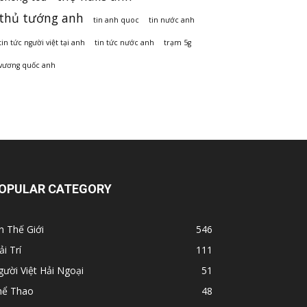
thủ tướng anh
tin anh quoc
tin nước anh
tin tức người việt tại anh
tin tức nước anh
trạm 5g
vương quốc anh
OPULAR CATEGORY
n Thế Giới
546
ải Trí
111
ười Việt Hải Ngoại
51
hể Thao
48