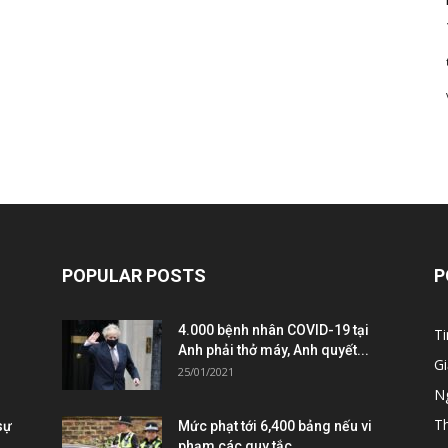
POPULAR POSTS
P
4.000 bệnh nhân COVID-19 tại
Ti
Anh phải thở máy, Anh quyết...
Gi
25/01/2021
Ng
T
sự
Mức phạt tới 6,400 bảng nếu vi
phạm các quy tắc...