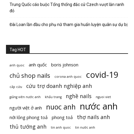
Trung Quốc cáo buộc Tổng thống đắc cử Czech vượt lằn ranh
đỏ
Đài Loan lần đầu cho phụ nữ tham gia huấn luyện quân sự dự bị
Tag HOT
anh quốc
boris johnson
anh quoc
covid-19
chủ shop nails
corona anh quoc
cứu trợ doanh nghiệp anh
cấp cứu
nghề nails
giảng viên nước anh
khẩu trang
nguoi viet
nước anh
nuoc anh
người việt ở anh
thợ nails anh
nới lỏng phong toả
phong toả
thủ tướng anh
tin anh quoc
tin nước anh