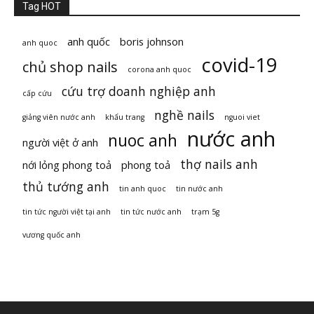
Tag HOT
anh quốc
boris johnson
anh quoc
covid-19
chủ shop nails
corona anh quoc
cứu trợ doanh nghiệp anh
cấp cứu
nghề nails
giảng viên nước anh
khẩu trang
nguoi viet
nước anh
nuoc anh
người việt ở anh
thợ nails anh
nới lỏng phong toả
phong toả
thủ tướng anh
tin anh quoc
tin nước anh
tin tức người việt tại anh
tin tức nước anh
trạm 5g
vương quốc anh