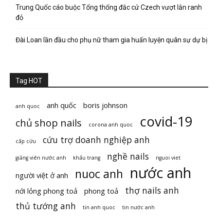
Trung Quốc cáo buộc Tổng thống đắc cử Czech vượt lằn ranh
đỏ
Đài Loan lần đầu cho phụ nữ tham gia huấn luyện quân sự dự bị
Tag HOT
anh quốc
boris johnson
anh quoc
covid-19
chủ shop nails
corona anh quoc
cứu trợ doanh nghiệp anh
cấp cứu
nghề nails
giảng viên nước anh
khẩu trang
nguoi viet
nước anh
nuoc anh
người việt ở anh
thợ nails anh
nới lỏng phong toả
phong toả
thủ tướng anh
tin anh quoc
tin nước anh