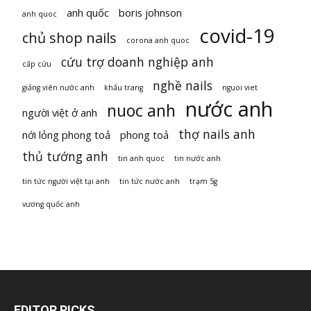
anh quốc
boris johnson
anh quoc
covid-19
chủ shop nails
corona anh quoc
cứu trợ doanh nghiệp anh
cấp cứu
nghề nails
giảng viên nước anh
khẩu trang
nguoi viet
nước anh
nuoc anh
người việt ở anh
thợ nails anh
nới lỏng phong toả
phong toả
thủ tướng anh
tin anh quoc
tin nước anh
tin tức người việt tại anh
tin tức nước anh
trạm 5g
vương quốc anh
EDITOR PICKS