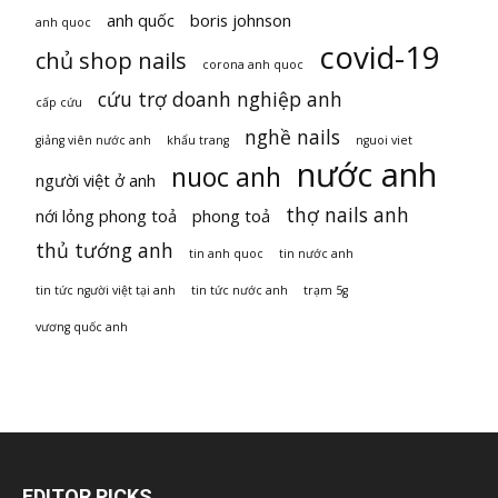
anh quốc
boris johnson
anh quoc
covid-19
chủ shop nails
corona anh quoc
cứu trợ doanh nghiệp anh
cấp cứu
nghề nails
giảng viên nước anh
khẩu trang
nguoi viet
nước anh
nuoc anh
người việt ở anh
thợ nails anh
nới lỏng phong toả
phong toả
thủ tướng anh
tin anh quoc
tin nước anh
tin tức người việt tại anh
tin tức nước anh
trạm 5g
vương quốc anh
EDITOR PICKS