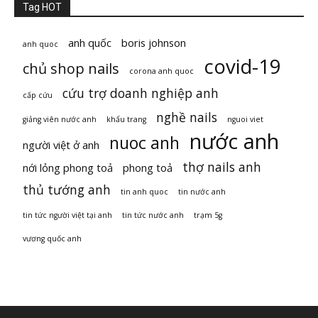
Tag HOT
anh quốc
boris johnson
anh quoc
covid-19
chủ shop nails
corona anh quoc
cứu trợ doanh nghiệp anh
cấp cứu
nghề nails
giảng viên nước anh
khẩu trang
nguoi viet
nước anh
nuoc anh
người việt ở anh
thợ nails anh
nới lỏng phong toả
phong toả
thủ tướng anh
tin anh quoc
tin nước anh
tin tức người việt tại anh
tin tức nước anh
trạm 5g
vương quốc anh