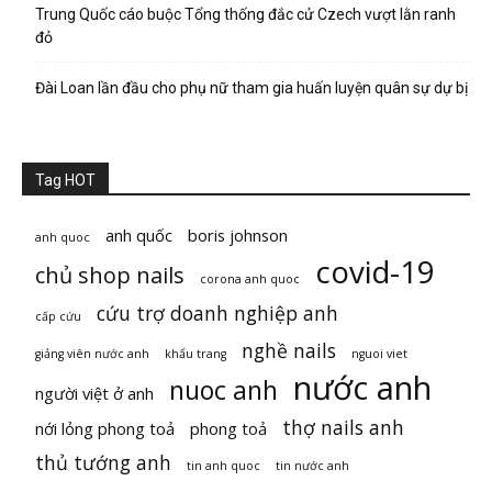
Trung Quốc cáo buộc Tổng thống đắc cử Czech vượt lằn ranh
đỏ
Đài Loan lần đầu cho phụ nữ tham gia huấn luyện quân sự dự bị
Tag HOT
anh quốc
boris johnson
anh quoc
covid-19
chủ shop nails
corona anh quoc
cứu trợ doanh nghiệp anh
cấp cứu
nghề nails
giảng viên nước anh
khẩu trang
nguoi viet
nước anh
nuoc anh
người việt ở anh
thợ nails anh
nới lỏng phong toả
phong toả
thủ tướng anh
tin anh quoc
tin nước anh