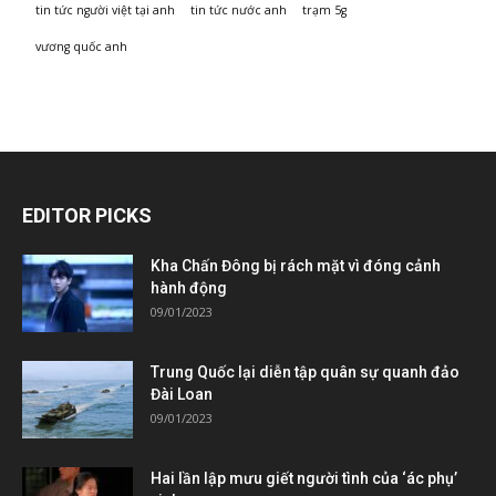
tin tức người việt tại anh
tin tức nước anh
trạm 5g
vương quốc anh
EDITOR PICKS
Kha Chấn Đông bị rách mặt vì đóng cảnh
hành động
09/01/2023
Trung Quốc lại diễn tập quân sự quanh đảo
Đài Loan
09/01/2023
Hai lần lập mưu giết người tình của ‘ác phụ’