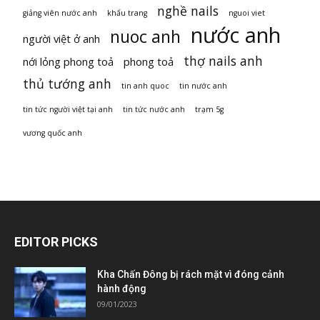
nghề nails
giảng viên nước anh
khẩu trang
nguoi viet
nước anh
nuoc anh
người việt ở anh
thợ nails anh
nới lỏng phong toả
phong toả
thủ tướng anh
tin anh quoc
tin nước anh
tin tức người việt tại anh
tin tức nước anh
trạm 5g
vương quốc anh
EDITOR PICKS
Kha Chấn Đông bị rách mặt vì đóng cảnh
hành động
09/01/2023