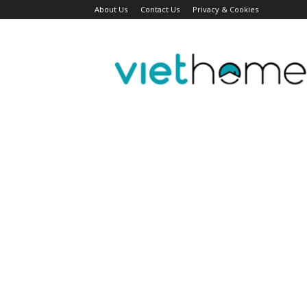
About Us
Contact Us
Privacy & Cookies
Tin
tức
người
Việt
Đài
Bắc,
Đài
Loan