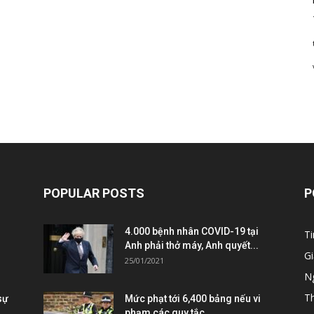
POPULAR POSTS
P
4.000 bệnh nhân COVID-19 tại
Ti
Anh phải thở máy, Anh quyết...
Gi
25/01/2021
Ng
T
sự
Mức phạt tới 6,400 bảng nếu vi
phạm các quy tắc...