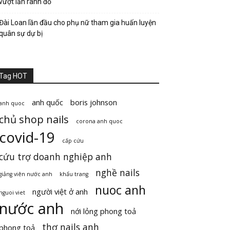
vượt lằn ranh đỏ
Đài Loan lần đầu cho phụ nữ tham gia huấn luyện
quân sự dự bị
Tag HOT
anh quốc
boris johnson
anh quoc
chủ shop nails
corona anh quoc
covid-19
cấp cứu
cứu trợ doanh nghiệp anh
nghề nails
giảng viên nước anh
khẩu trang
nuoc anh
người việt ở anh
nguoi viet
nước anh
nới lỏng phong toả
thợ nails anh
phong toả