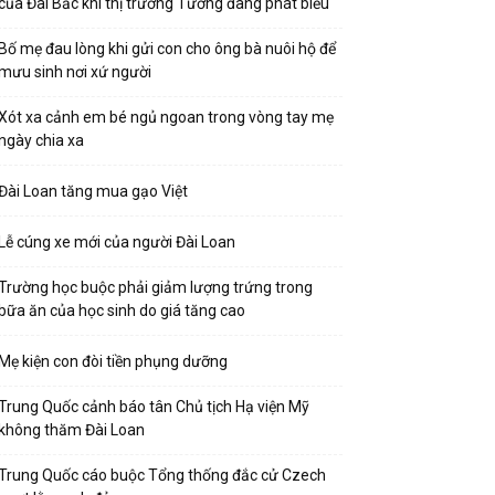
của Đài Bắc khi thị trưởng Tưởng đang phát biểu
Bố mẹ đau lòng khi gửi con cho ông bà nuôi hộ để
mưu sinh nơi xứ người
Xót xa cảnh em bé ngủ ngoan trong vòng tay mẹ
ngày chia xa
Đài Loan tăng mua gạo Việt
Lễ cúng xe mới của người Đài Loan
Trường học buộc phải giảm lượng trứng trong
bữa ăn của học sinh do giá tăng cao
Mẹ kiện con đòi tiền phụng dưỡng
Trung Quốc cảnh báo tân Chủ tịch Hạ viện Mỹ
không thăm Đài Loan
Trung Quốc cáo buộc Tổng thống đắc cử Czech