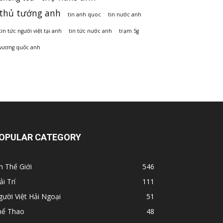
thủ tướng anh
tin anh quoc
tin nước anh
tin tức người việt tại anh
tin tức nước anh
trạm 5g
vương quốc anh
OPULAR CATEGORY
n Thế Giới
546
ải Trí
111
ười Việt Hải Ngoại
51
hể Thao
48