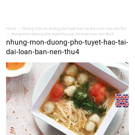
Home
Những món ăn đường phố tuyệt hảo tại Đài Loan bạn nên thử
nhung-mon-duong-pho-tuyet-hao-tai-dai-loan-ban-nen-thu4
nhung-mon-duong-pho-tuyet-hao-tai-
dai-loan-ban-nen-thu4