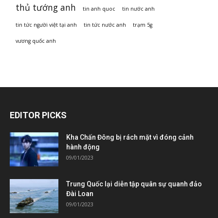
thủ tướng anh
tin anh quoc
tin nước anh
tin tức người việt tại anh
tin tức nước anh
trạm 5g
vương quốc anh
EDITOR PICKS
Kha Chấn Đông bị rách mặt vì đóng cảnh
hành động
09/01/2023
Trung Quốc lại diễn tập quân sự quanh đảo
Đài Loan
09/01/2023