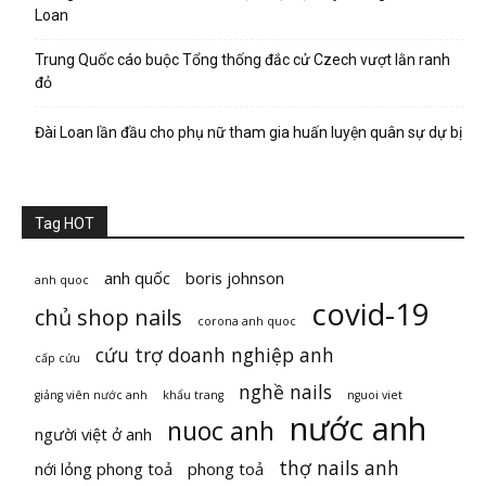
Loan
Trung Quốc cáo buộc Tổng thống đắc cử Czech vượt lằn ranh
đỏ
Đài Loan lần đầu cho phụ nữ tham gia huấn luyện quân sự dự bị
Tag HOT
anh quốc
boris johnson
anh quoc
covid-19
chủ shop nails
corona anh quoc
cứu trợ doanh nghiệp anh
cấp cứu
nghề nails
giảng viên nước anh
khẩu trang
nguoi viet
nước anh
nuoc anh
người việt ở anh
thợ nails anh
nới lỏng phong toả
phong toả