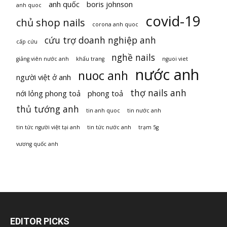
anh quốc
boris johnson
anh quoc
covid-19
chủ shop nails
corona anh quoc
cứu trợ doanh nghiệp anh
cấp cứu
nghề nails
giảng viên nước anh
khẩu trang
nguoi viet
nước anh
nuoc anh
người việt ở anh
thợ nails anh
nới lỏng phong toả
phong toả
thủ tướng anh
tin anh quoc
tin nước anh
tin tức người việt tại anh
tin tức nước anh
trạm 5g
vương quốc anh
EDITOR PICKS