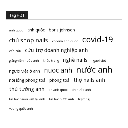
Tag HOT
anh quốc
boris johnson
anh quoc
covid-19
chủ shop nails
corona anh quoc
cứu trợ doanh nghiệp anh
cấp cứu
nghề nails
giảng viên nước anh
khẩu trang
nguoi viet
nước anh
nuoc anh
người việt ở anh
thợ nails anh
nới lỏng phong toả
phong toả
thủ tướng anh
tin anh quoc
tin nước anh
tin tức người việt tại anh
tin tức nước anh
trạm 5g
vương quốc anh