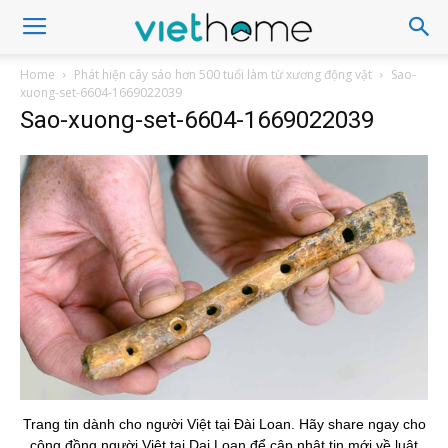
Home
Phát hiện cây sáo hơn 500 tuổi làm từ xương động vật
Sao-
xuong-set-6604-1669022039
Sao-xuong-set-6604-1669022039
Trang tin dành cho người Việt tại Đài Loan. Hãy share ngay cho
cộng đồng người Việt tại Dai Loan để cập nhật tin mới về luật