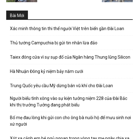
Bài Mới
Xác minh thông tin thi thể người Việt trên biển gần Đài Loan
Thủ tướng Campuchia bị gửi tin nhắn lừa đảo
Taiex đóng cửa vì sự sụp đổ của Ngân hàng Thung lũng Silicon
Hà Nhuận Đông kỷ niệm bảy năm cưới
Trung Quốc yêu cầu Mỹ dừng bán vũ khí cho Đài Loan
Người biểu tình xông vào sự kiện tưởng niệm 228 của Đài Bắc
khi thị trưởng Tưởng đang phát biểu
Bố mẹ đau lòng khi gửi con cho ông bà nuôi hộ để mưu sinh nơi
xứ người
Xót xa cảnh em bé ngủ ngoan trong vòng tay mẹ ngày chia xa