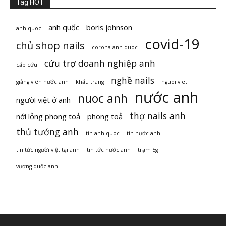
Tag HOT
anh quốc
boris johnson
anh quoc
covid-19
chủ shop nails
corona anh quoc
cứu trợ doanh nghiệp anh
cấp cứu
nghề nails
giảng viên nước anh
khẩu trang
nguoi viet
nước anh
nuoc anh
người việt ở anh
thợ nails anh
nới lỏng phong toả
phong toả
thủ tướng anh
tin anh quoc
tin nước anh
tin tức người việt tại anh
tin tức nước anh
trạm 5g
vương quốc anh