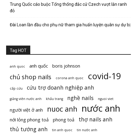
Trung Quốc cáo buộc Tổng thống đắc cử Czech vượt lằn ranh
đỏ
Đài Loan lần đầu cho phụ nữ tham gia huấn luyện quân sự dự bị
Tag HOT
anh quốc
boris johnson
anh quoc
covid-19
chủ shop nails
corona anh quoc
cứu trợ doanh nghiệp anh
cấp cứu
nghề nails
giảng viên nước anh
khẩu trang
nguoi viet
nước anh
nuoc anh
người việt ở anh
thợ nails anh
nới lỏng phong toả
phong toả
thủ tướng anh
tin anh quoc
tin nước anh