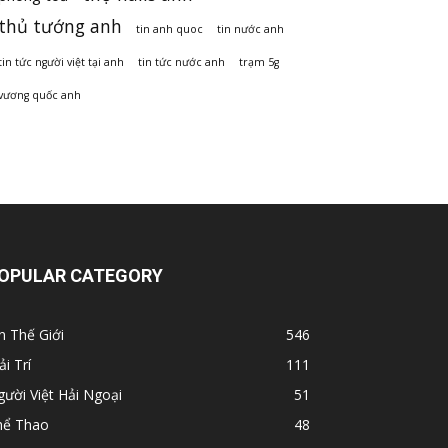
thủ tướng anh
tin anh quoc
tin nước anh
tin tức người việt tại anh
tin tức nước anh
trạm 5g
vương quốc anh
OPULAR CATEGORY
n Thế Giới
546
ải Trí
111
ười Việt Hải Ngoại
51
hể Thao
48