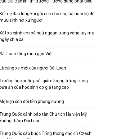
của Đài Bắc khi thị trưởng Tưởng đang phát biểu
Bố mẹ đau lòng khi gửi con cho ông bà nuôi hộ để
mưu sinh nơi xứ người
Xót xa cảnh em bé ngủ ngoan trong vòng tay mẹ
ngày chia xa
Đài Loan tăng mua gạo Việt
Lễ cúng xe mới của người Đài Loan
Trường học buộc phải giảm lượng trứng trong
bữa ăn của học sinh do giá tăng cao
Mẹ kiện con đòi tiền phụng dưỡng
Trung Quốc cảnh báo tân Chủ tịch Hạ viện Mỹ
không thăm Đài Loan
Trung Quốc cáo buộc Tổng thống đắc cử Czech