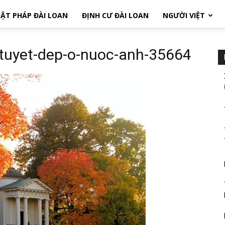
ẬT PHÁP ĐÀI LOAN
ĐỊNH CƯ ĐÀI LOAN
NGƯỜI VIỆT
tuyet-dep-o-nuoc-anh-35664