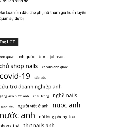
vượt lằn ranh đỏ
Đài Loan lần đầu cho phụ nữ tham gia huấn luyện
quân sự dự bị
Tag HOT
anh quốc
boris johnson
anh quoc
chủ shop nails
corona anh quoc
covid-19
cấp cứu
cứu trợ doanh nghiệp anh
nghề nails
giảng viên nước anh
khẩu trang
nuoc anh
người việt ở anh
nguoi viet
nước anh
nới lỏng phong toả
thợ nails anh
phong toả