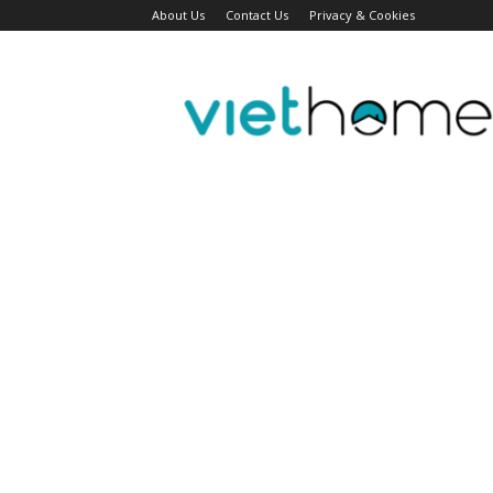
About Us
Contact Us
Privacy & Cookies
Tin
tức
người
Việt
Đài
Bắc,
Đài
Loan