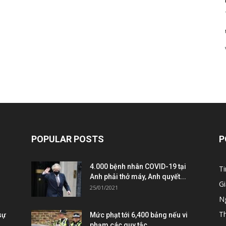
POPULAR POSTS
P
4.000 bệnh nhân COVID-19 tại
Ti
Anh phải thở máy, Anh quyết...
Gi
25/01/2021
Ng
T
sự
Mức phạt tới 6,400 bảng nếu vi
phạm các quy tắc...