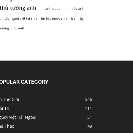
thủ tướng anh
tin anh quoc
tin nước anh
tin tức người việt tại anh
tin tức nước anh
trạm 5g
vương quốc anh
OPULAR CATEGORY
n Thế Giới
546
ải Trí
111
ười Việt Hải Ngoại
51
hể Thao
48