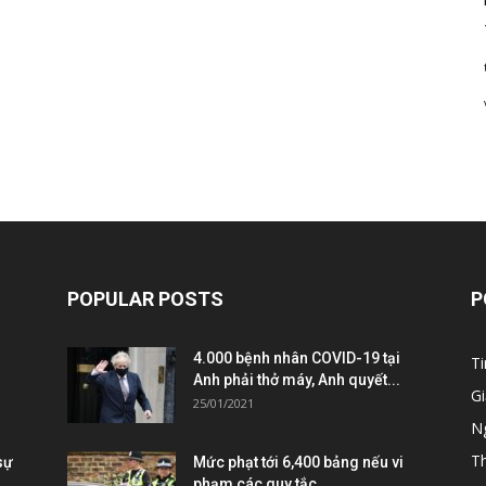
POPULAR POSTS
P
4.000 bệnh nhân COVID-19 tại
Ti
Anh phải thở máy, Anh quyết...
Gi
25/01/2021
Ng
T
sự
Mức phạt tới 6,400 bảng nếu vi
phạm các quy tắc...