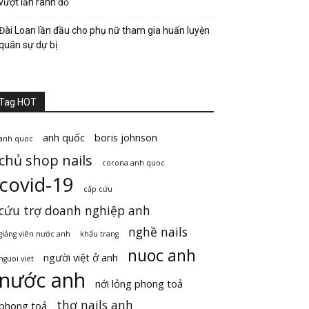
vượt lằn ranh đỏ
Đài Loan lần đầu cho phụ nữ tham gia huấn luyện
quân sự dự bị
Tag HOT
anh quốc
boris johnson
anh quoc
chủ shop nails
corona anh quoc
covid-19
cấp cứu
cứu trợ doanh nghiệp anh
nghề nails
giảng viên nước anh
khẩu trang
nuoc anh
người việt ở anh
nguoi viet
nước anh
nới lỏng phong toả
thợ nails anh
phong toả