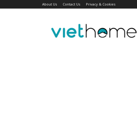
About Us
Contact Us
Privacy & Cookies
Tin
tức
người
Việt
Đài
Bắc,
Đài
Loan