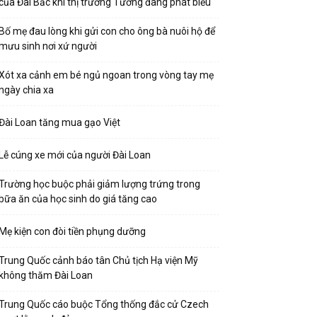
của Đài Bắc khi thị trưởng Tưởng đang phát biểu
Bố mẹ đau lòng khi gửi con cho ông bà nuôi hộ để
mưu sinh nơi xứ người
Xót xa cảnh em bé ngủ ngoan trong vòng tay mẹ
ngày chia xa
Đài Loan tăng mua gạo Việt
Lễ cúng xe mới của người Đài Loan
Trường học buộc phải giảm lượng trứng trong
bữa ăn của học sinh do giá tăng cao
Mẹ kiện con đòi tiền phụng dưỡng
Trung Quốc cảnh báo tân Chủ tịch Hạ viện Mỹ
không thăm Đài Loan
Trung Quốc cáo buộc Tổng thống đắc cử Czech