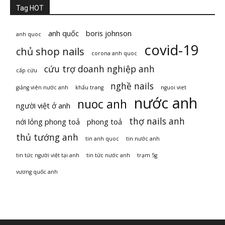
Tag HOT
anh quốc
boris johnson
anh quoc
covid-19
chủ shop nails
corona anh quoc
cứu trợ doanh nghiệp anh
cấp cứu
nghề nails
giảng viên nước anh
khẩu trang
nguoi viet
nước anh
nuoc anh
người việt ở anh
thợ nails anh
nới lỏng phong toả
phong toả
thủ tướng anh
tin anh quoc
tin nước anh
tin tức người việt tại anh
tin tức nước anh
trạm 5g
vương quốc anh