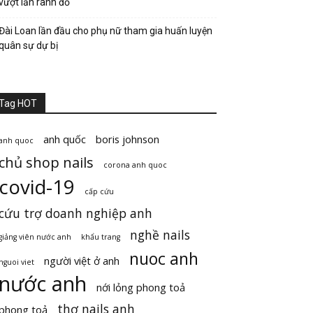
vượt lằn ranh đỏ
Đài Loan lần đầu cho phụ nữ tham gia huấn luyện
quân sự dự bị
Tag HOT
anh quốc
boris johnson
anh quoc
chủ shop nails
corona anh quoc
covid-19
cấp cứu
cứu trợ doanh nghiệp anh
nghề nails
giảng viên nước anh
khẩu trang
nuoc anh
người việt ở anh
nguoi viet
nước anh
nới lỏng phong toả
thợ nails anh
phong toả