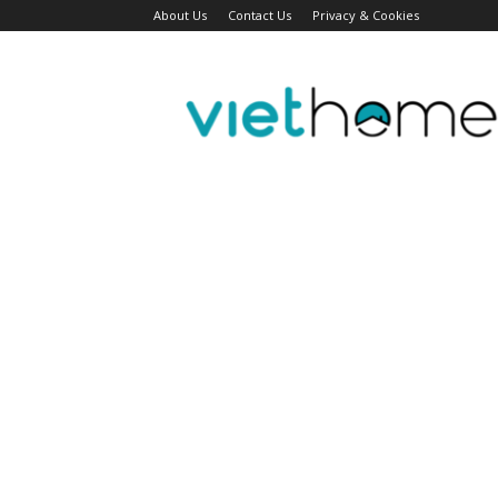
About Us
Contact Us
Privacy & Cookies
Tin
tức
người
Việt
Đài
Bắc,
Đài
Loan