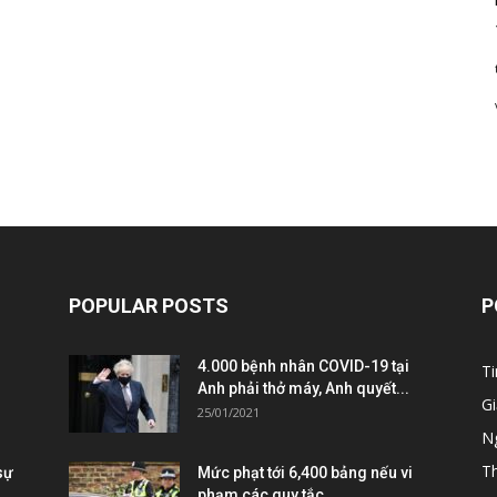
POPULAR POSTS
P
4.000 bệnh nhân COVID-19 tại
Ti
Anh phải thở máy, Anh quyết...
Gi
25/01/2021
Ng
T
sự
Mức phạt tới 6,400 bảng nếu vi
phạm các quy tắc...