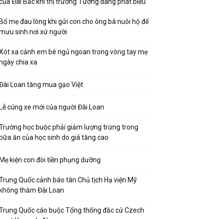
của Đài Bắc khi thị trưởng Tưởng đang phát biểu
Bố mẹ đau lòng khi gửi con cho ông bà nuôi hộ để
mưu sinh nơi xứ người
Xót xa cảnh em bé ngủ ngoan trong vòng tay mẹ
ngày chia xa
Đài Loan tăng mua gạo Việt
Lễ cúng xe mới của người Đài Loan
Trường học buộc phải giảm lượng trứng trong
bữa ăn của học sinh do giá tăng cao
Mẹ kiện con đòi tiền phụng dưỡng
Trung Quốc cảnh báo tân Chủ tịch Hạ viện Mỹ
không thăm Đài Loan
Trung Quốc cáo buộc Tổng thống đắc cử Czech