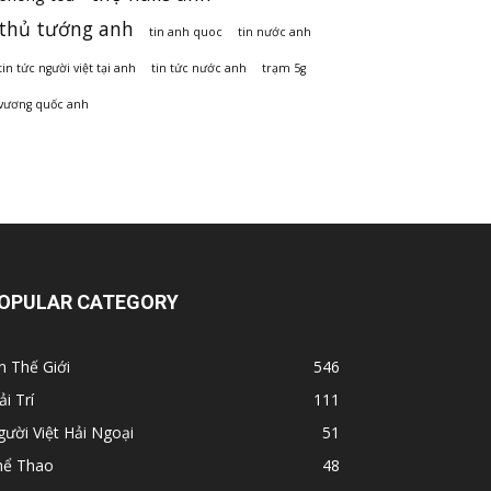
thủ tướng anh
tin anh quoc
tin nước anh
tin tức người việt tại anh
tin tức nước anh
trạm 5g
vương quốc anh
OPULAR CATEGORY
n Thế Giới
546
ải Trí
111
ười Việt Hải Ngoại
51
hể Thao
48