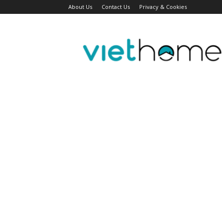
About Us
Contact Us
Privacy & Cookies
Tin
tức
người
Việt
Đài
Bắc,
Đài
Loan