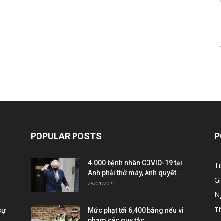
POPULAR POSTS
P
4.000 bệnh nhân COVID-19 tại
Ti
Anh phải thở máy, Anh quyết...
Gi
25/01/2021
Ng
T
sự
Mức phạt tới 6,400 bảng nếu vi
phạm các quy tắc...