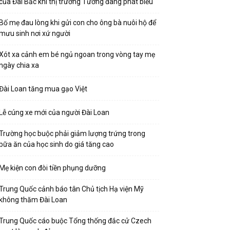
của Đài Bắc khi thị trưởng Tưởng đang phát biểu
Bố mẹ đau lòng khi gửi con cho ông bà nuôi hộ để
mưu sinh nơi xứ người
Xót xa cảnh em bé ngủ ngoan trong vòng tay mẹ
ngày chia xa
Đài Loan tăng mua gạo Việt
Lễ cúng xe mới của người Đài Loan
Trường học buộc phải giảm lượng trứng trong
bữa ăn của học sinh do giá tăng cao
Mẹ kiện con đòi tiền phụng dưỡng
Trung Quốc cảnh báo tân Chủ tịch Hạ viện Mỹ
không thăm Đài Loan
Trung Quốc cáo buộc Tổng thống đắc cử Czech