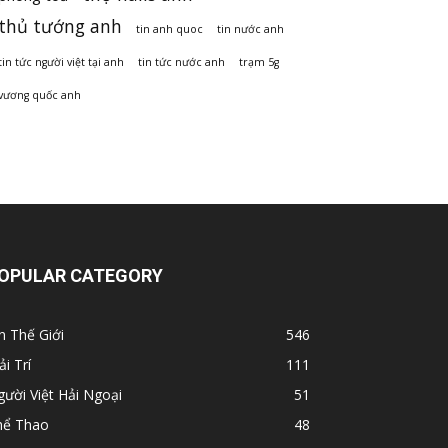
thủ tướng anh
tin anh quoc
tin nước anh
tin tức người việt tại anh
tin tức nước anh
trạm 5g
vương quốc anh
OPULAR CATEGORY
n Thế Giới
546
ải Trí
111
ười Việt Hải Ngoại
51
hể Thao
48