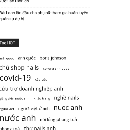
vượt lằn ranh đỏ
Đài Loan lần đầu cho phụ nữ tham gia huấn luyện
quân sự dự bị
Tag HOT
anh quốc
boris johnson
anh quoc
chủ shop nails
corona anh quoc
covid-19
cấp cứu
cứu trợ doanh nghiệp anh
nghề nails
giảng viên nước anh
khẩu trang
nuoc anh
người việt ở anh
nguoi viet
nước anh
nới lỏng phong toả
thợ nails anh
phong toả