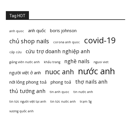
Tag HOT
anh quốc
boris johnson
anh quoc
covid-19
chủ shop nails
corona anh quoc
cứu trợ doanh nghiệp anh
cấp cứu
nghề nails
giảng viên nước anh
khẩu trang
nguoi viet
nước anh
nuoc anh
người việt ở anh
thợ nails anh
nới lỏng phong toả
phong toả
thủ tướng anh
tin anh quoc
tin nước anh
tin tức người việt tại anh
tin tức nước anh
trạm 5g
vương quốc anh