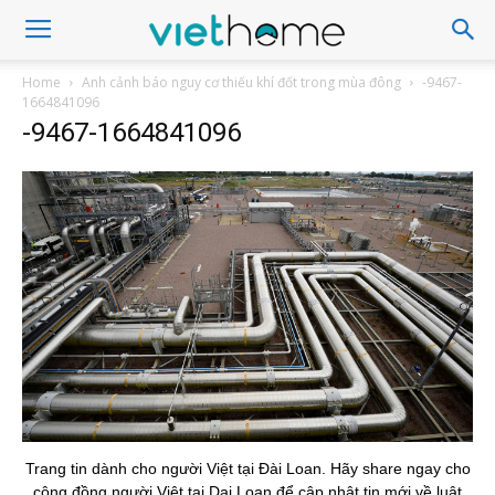
Home
Anh cảnh báo nguy cơ thiếu khí đốt trong mùa đông
-9467-
1664841096
-9467-1664841096
Trang tin dành cho người Việt tại Đài Loan. Hãy share ngay cho
cộng đồng người Việt tại Dai Loan để cập nhật tin mới về luật