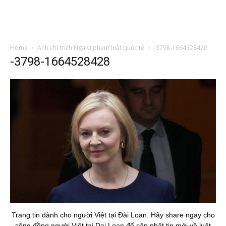
Home
Anh chỉ trích Nga vi phạm luật quốc tế
-3798-1664528428
-3798-1664528428
Trang tin dành cho người Việt tại Đài Loan. Hãy share ngay cho
cộng đồng người Việt tại Dai Loan để cập nhật tin mới về luật