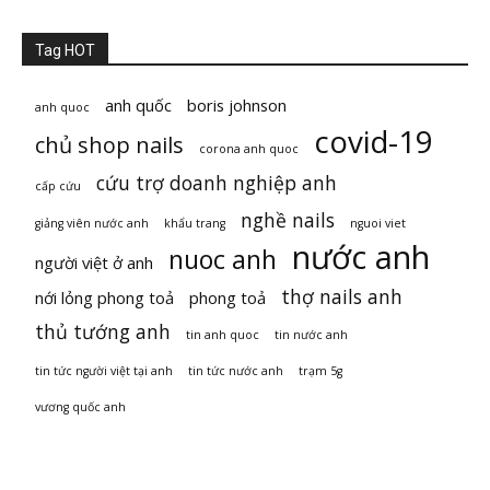
Tag HOT
anh quốc
boris johnson
anh quoc
covid-19
chủ shop nails
corona anh quoc
cứu trợ doanh nghiệp anh
cấp cứu
nghề nails
giảng viên nước anh
khẩu trang
nguoi viet
nước anh
nuoc anh
người việt ở anh
thợ nails anh
nới lỏng phong toả
phong toả
thủ tướng anh
tin anh quoc
tin nước anh
tin tức người việt tại anh
tin tức nước anh
trạm 5g
vương quốc anh