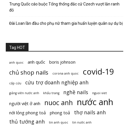
Trung Quốc cáo buộc Tổng thống đắc cử Czech vượt lằn ranh
đỏ
Đài Loan lần đầu cho phụ nữ tham gia huấn luyện quân sự dự bị
Tag HOT
anh quốc
boris johnson
anh quoc
covid-19
chủ shop nails
corona anh quoc
cứu trợ doanh nghiệp anh
cấp cứu
nghề nails
giảng viên nước anh
khẩu trang
nguoi viet
nước anh
nuoc anh
người việt ở anh
thợ nails anh
nới lỏng phong toả
phong toả
thủ tướng anh
tin anh quoc
tin nước anh