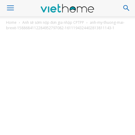
Home
Anh sẽ sớm nộp đơn gia nhập CPTPP
anh-my-thuong-mai-
brexit-1588684112284952797082-1611194324402813811143-1