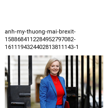
anh-my-thuong-mai-brexit-
1588684112284952797082-
1611194324402813811143-1