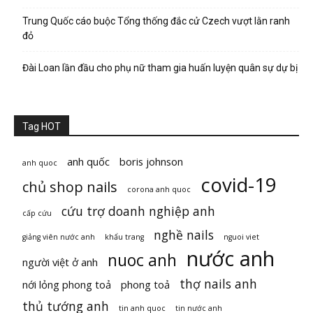
Trung Quốc cáo buộc Tổng thống đắc cử Czech vượt lằn ranh
đỏ
Đài Loan lần đầu cho phụ nữ tham gia huấn luyện quân sự dự bị
Tag HOT
anh quốc
boris johnson
anh quoc
covid-19
chủ shop nails
corona anh quoc
cứu trợ doanh nghiệp anh
cấp cứu
nghề nails
giảng viên nước anh
khẩu trang
nguoi viet
nước anh
nuoc anh
người việt ở anh
thợ nails anh
nới lỏng phong toả
phong toả
thủ tướng anh
tin anh quoc
tin nước anh