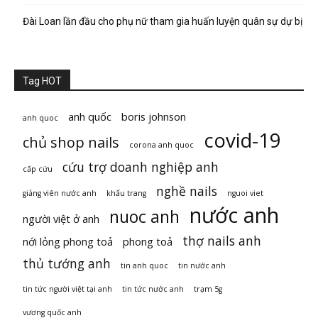
Đài Loan lần đầu cho phụ nữ tham gia huấn luyện quân sự dự bị
Tag HOT
anh quốc
boris johnson
anh quoc
covid-19
chủ shop nails
corona anh quoc
cứu trợ doanh nghiệp anh
cấp cứu
nghề nails
giảng viên nước anh
khẩu trang
nguoi viet
nước anh
nuoc anh
người việt ở anh
thợ nails anh
nới lỏng phong toả
phong toả
thủ tướng anh
tin anh quoc
tin nước anh
tin tức người việt tại anh
tin tức nước anh
trạm 5g
vương quốc anh