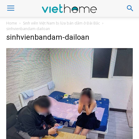
Home
Sinh viên Việt Nam bị lừa bán dâm ở Đài Bắc
sinhvienbandam-dailoan
sinhvienbandam-dailoan