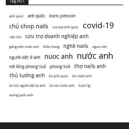
Tag HOT
anh quốc
boris johnson
anh quoc
covid-19
chủ shop nails
corona anh quoc
cứu trợ doanh nghiệp anh
cấp cứu
nghề nails
giảng viên nước anh
khẩu trang
nguoi viet
nước anh
nuoc anh
người việt ở anh
thợ nails anh
nới lỏng phong toả
phong toả
thủ tướng anh
tin anh quoc
tin nước anh
tin tức người việt tại anh
tin tức nước anh
trạm 5g
vương quốc anh