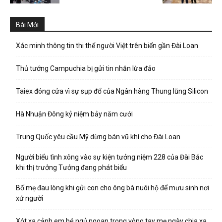
Bài Mới
Xác minh thông tin thi thể người Việt trên biển gần Đài Loan
Thủ tướng Campuchia bị gửi tin nhắn lừa đảo
Taiex đóng cửa vì sự sụp đổ của Ngân hàng Thung lũng Silicon
Hà Nhuận Đông kỷ niệm bảy năm cưới
Trung Quốc yêu cầu Mỹ dừng bán vũ khí cho Đài Loan
Người biểu tình xông vào sự kiện tưởng niệm 228 của Đài Bắc
khi thị trưởng Tưởng đang phát biểu
Bố mẹ đau lòng khi gửi con cho ông bà nuôi hộ để mưu sinh nơi
xứ người
Xót xa cảnh em bé ngủ ngoan trong vòng tay mẹ ngày chia xa