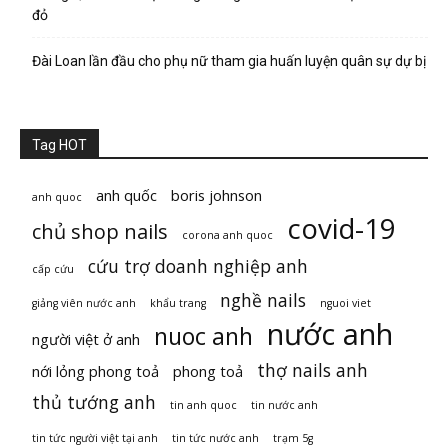
đỏ
Đài Loan lần đầu cho phụ nữ tham gia huấn luyện quân sự dự bị
Tag HOT
anh quốc
boris johnson
anh quoc
covid-19
chủ shop nails
corona anh quoc
cứu trợ doanh nghiệp anh
cấp cứu
nghề nails
giảng viên nước anh
khẩu trang
nguoi viet
nước anh
nuoc anh
người việt ở anh
thợ nails anh
nới lỏng phong toả
phong toả
thủ tướng anh
tin anh quoc
tin nước anh
tin tức người việt tại anh
tin tức nước anh
trạm 5g