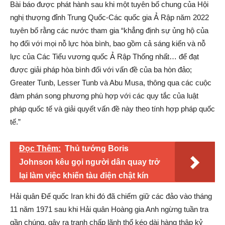
Bài báo được phát hành sau khi một tuyên bố chung của Hội
nghị thượng đỉnh Trung Quốc-Các quốc gia Ả Rập năm 2022
tuyên bố rằng các nước tham gia “khẳng định sự ủng hộ của
họ đối với mọi nỗ lực hòa bình, bao gồm cả sáng kiến ​​và nỗ
lực của Các Tiểu vương quốc Ả Rập Thống nhất… để đạt
được giải pháp hòa bình đối với vấn đề của ba hòn đảo;
Greater Tunb, Lesser Tunb và Abu Musa, thông qua các cuộc
đàm phán song phương phù hợp với các quy tắc của luật
pháp quốc tế và giải quyết vấn đề này theo tính hợp pháp quốc
tế.”
Đọc Thêm:
Thủ tướng Boris
Johnson kêu gọi người dân quay trở
lại làm việc khiến tàu điện chật kín
Hải quân Đế quốc Iran khi đó đã chiếm giữ các đảo vào tháng
11 năm 1971 sau khi Hải quân Hoàng gia Anh ngừng tuần tra
gần chúng, gây ra tranh chấp lãnh thổ kéo dài hàng thập kỷ