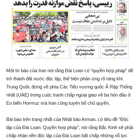
Một tờ báo của Iran nói rằng Đài Loan có “quyền hợp pháp” để
trở thành đất nước độc lập, thể hiện phản ứng rõ ràng khi
Trung Quốc đứng về phía Các Tiểu vương quốc Ả Rập Thống
nhất (UAE) trong cuộc tranh chấp ngoại giao về ba hòn đảo ở
Eo biển Hormuz mà Iran cũng tuyên bố chủ quyền.
Bài báo trên trang nhất của Nhật báo Arman, có tiêu đề “Độc
lập của Đài Loan: Quyền hợp pháp”, nói rằng Bắc Kinh sẽ phải
chấp nhận nền độc lập của Đài Loan bất chấp những nỗ lực