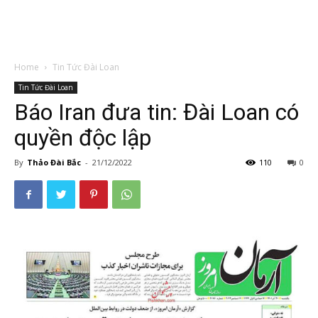
Home
Tin Tức Đài Loan
Tin Tức Đài Loan
Báo Iran đưa tin: Đài Loan có
quyền độc lập
By
Thảo Đài Bắc
-
21/12/2022
110
0