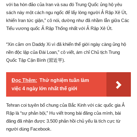
với ba hòn đảo của Iran và sau đó Trung Quốc ủng hộ yêu
sách này một cách ngu ngốc để lấy lòng người Ả Rập Xê Út,
khiến Iran tức giận,” cô nói, dường như đã nhầm lẫn giữa Các
Tiểu vương quốc Ả Rập Thống nhất với Ả Rập Xê Út.
“Xin cảm ơn Daddy Xi vì đã khiến thế giới ngày càng ủng hộ
nền độc lập của Đài Loan,” cô viết, ám chỉ Chủ tịch Trung
Quốc Tập Cận Bình (習近平).
Đọc Thêm:
Thử nghiệm tuần làm
việc 4 ngày lớn nhất thế giới
Tehran coi tuyên bố chung của Bắc Kinh với các quốc gia Ả
Rập là “sự phản bội,” Hu viết trong bài đăng của mình, bài
đăng đã nhận được 3.500 phản hồi chủ yếu là tích cực từ
người dùng Facebook.