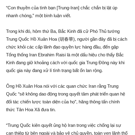
“Con thuyền của tình bạn [Trung-Iran] chắc chắn bị lật úp
nhanh chóng,” một bình luận viết.
Trong khi đó, hôm thứ Ba, Bắc Kinh đã cử Phó Thủ tướng
Trung Quốc Hồ Xuân Hoa (胡春華), người gần đây đã bị cách
chức khỏi các cấp lãnh đạo quyền lực hàng đầu, đến gặp
Tổng thống Iran Ebrahim Raisi là một dấu hiệu cho thấy Bắc
Kinh đang giữ khoảng cách với quốc gia Trung Đông này khi
quốc gia này đang xử lí tình trạng bất ổn lan rộng.
Ông Hồ Xuân Hoa nói với các quan chức Iran rằng Trung
Quốc “sẽ không dao động trong quyết tâm phát triển quan hệ
đối tác chiến lược toàn diện của họ”, hãng thông tấn chính
thức Tân Hoa Xã đưa tin.
“Trung Quốc kiên quyết ủng hộ Iran trong việc chống lại sự
can thiệp từ bên ngoài và bảo vệ chủ quyền, toàn vẹn lãnh thổ