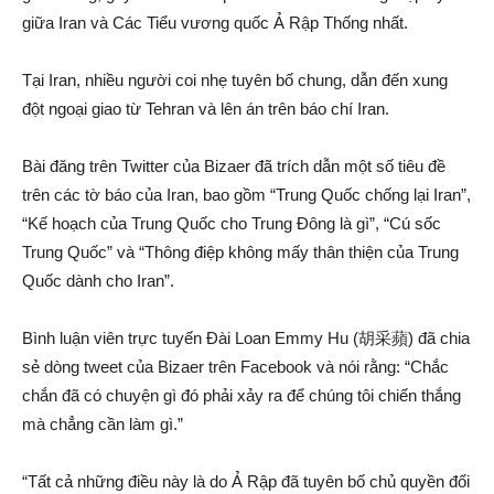
giữa Iran và Các Tiểu vương quốc Ả Rập Thống nhất.
Tại Iran, nhiều người coi nhẹ tuyên bố chung, dẫn đến xung
đột ngoại giao từ Tehran và lên án trên báo chí Iran.
Bài đăng trên Twitter của Bizaer đã trích dẫn một số tiêu đề
trên các tờ báo của Iran, bao gồm “Trung Quốc chống lại Iran”,
“Kế hoạch của Trung Quốc cho Trung Đông là gì”, “Cú sốc
Trung Quốc” và “Thông điệp không mấy thân thiện của Trung
Quốc dành cho Iran”.
Bình luận viên trực tuyến Đài Loan Emmy Hu (胡采蘋) đã chia
sẻ dòng tweet của Bizaer trên Facebook và nói rằng: “Chắc
chắn đã có chuyện gì đó phải xảy ra để chúng tôi chiến thắng
mà chẳng cần làm gì.”
“Tất cả những điều này là do Ả Rập đã tuyên bố chủ quyền đối