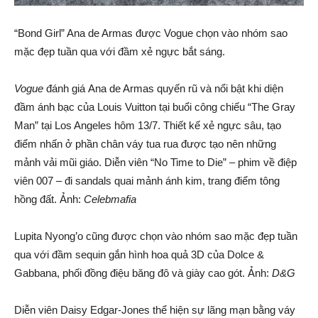
“Bond Girl” Ana de Armas được Vogue chọn vào nhóm sao
mặc đẹp tuần qua với đầm xẻ ngực bắt sáng.
Vogue
đánh giá Ana de Armas quyến rũ và nổi bật khi diện
đầm ánh bạc của Louis Vuitton tại buổi công chiếu “The Gray
Man” tại Los Angeles hôm 13/7. Thiết kế xẻ ngực sâu, tạo
điểm nhấn ở phần chân váy tua rua được tạo nên những
mảnh vải mũi giáo. Diễn viên “No Time to Die” – phim về điệp
viên 007 – đi sandals quai mảnh ánh kim, trang điểm tông
hồng đất. Ảnh:
Celebmafia
Lupita Nyong’o cũng được chọn vào nhóm sao mặc đẹp tuần
qua với đầm sequin gắn hình hoa quả 3D của Dolce &
Gabbana, phối đồng điệu băng đô và giày cao gót. Ảnh:
D&G
Diễn viên Daisy Edgar-Jones thể hiện sự lãng mạn bằng váy