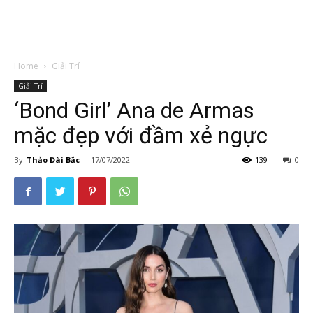
Home
Giải Trí
Giải Trí
‘Bond Girl’ Ana de Armas
mặc đẹp với đầm xẻ ngực
By
Thảo Đài Bắc
-
17/07/2022
139
0