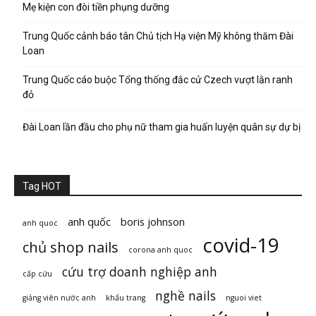
Mẹ kiện con đòi tiền phụng dưỡng
Trung Quốc cảnh báo tân Chủ tịch Hạ viện Mỹ không thăm Đài
Loan
Trung Quốc cáo buộc Tổng thống đắc cử Czech vượt lằn ranh
đỏ
Đài Loan lần đầu cho phụ nữ tham gia huấn luyện quân sự dự bị
Tag HOT
anh quốc
boris johnson
anh quoc
covid-19
chủ shop nails
corona anh quoc
cứu trợ doanh nghiệp anh
cấp cứu
nghề nails
giảng viên nước anh
khẩu trang
nguoi viet