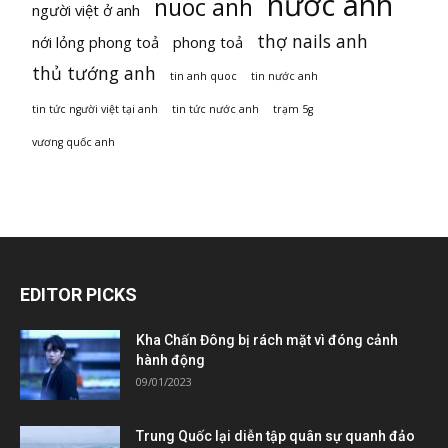
nước anh
nuoc anh
người việt ở anh
thợ nails anh
nới lỏng phong toả
phong toả
thủ tướng anh
tin anh quoc
tin nước anh
tin tức người việt tại anh
tin tức nước anh
trạm 5g
vương quốc anh
EDITOR PICKS
Kha Chấn Đông bị rách mặt vì đóng cảnh
hành động
09/01/2023
Trung Quốc lại diễn tập quân sự quanh đảo