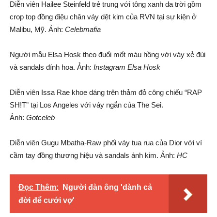
Diễn viên Hailee Steinfeld trẻ trung với tông xanh da trời gồm
crop top đồng điệu chân váy dệt kim của RVN tại sự kiện ở
Malibu, Mỹ. Ảnh:
Celebmafia
Người mẫu Elsa Hosk theo đuổi mốt màu hồng với váy xẻ đùi
và sandals đính hoa. Ảnh:
Instagram Elsa Hosk
Diễn viên Issa Rae khoe dáng trên thảm đỏ công chiếu “RAP
SH!T” tại Los Angeles với váy ngắn của The Sei.
Ảnh:
Gotceleb
Diễn viên Gugu Mbatha-Raw phối váy tua rua của Dior với ví
cầm tay đồng thương hiệu và sandals ánh kim. Ảnh:
HC
Đọc Thêm:
Người đàn ông 'dành cả
đời để cưới vợ'