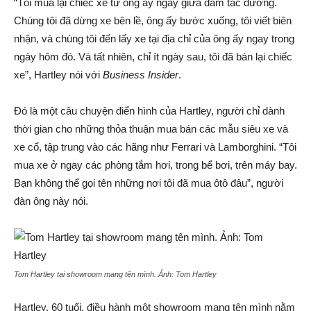
“Tôi mua lại chiếc xe từ ông ấy ngay giữa đám tắc đường.
Chúng tôi đã dừng xe bên lề, ông ấy bước xuống, tôi viết biên
nhận, và chúng tôi đến lấy xe tại địa chỉ của ông ấy ngay trong
ngày hôm đó. Và tất nhiên, chỉ ít ngày sau, tôi đã bán lại chiếc
xe”, Hartley nói với
Business Insider
.
Đó là một câu chuyện điển hình của Hartley, người chỉ dành
thời gian cho những thỏa thuận mua bán các mẫu siêu xe và
xe cổ, tập trung vào các hãng như Ferrari và Lamborghini. “Tôi
mua xe ở ngay các phòng tắm hơi, trong bể bơi, trên máy bay.
Bạn không thể gọi tên những nơi tôi đã mua ôtô đâu”, người
đàn ông này nói.
Tom Hartley tại showroom mang tên mình. Ảnh:
Tom Hartley
Hartley, 60 tuổi, điều hành một showroom mang tên mình nằm