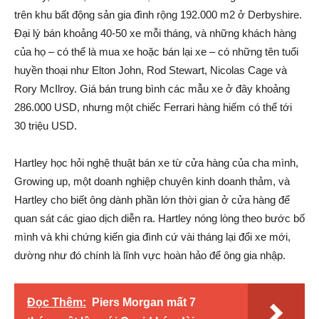
trên khu bất động sản gia đình rộng 192.000 m2 ở Derbyshire.
Đại lý bán khoảng 40-50 xe mỗi tháng, và những khách hàng
của họ – có thể là mua xe hoặc bán lại xe – có những tên tuổi
huyền thoại như Elton John, Rod Stewart, Nicolas Cage và
Rory McIlroy. Giá bán trung bình các mẫu xe ở đây khoảng
286.000 USD, nhưng một chiếc Ferrari hàng hiếm có thể tới
30 triệu USD.
Hartley học hỏi nghệ thuật bán xe từ cửa hàng của cha mình,
Growing up, một doanh nghiệp chuyên kinh doanh thảm, và
Hartley cho biết ông dành phần lớn thời gian ở cửa hàng để
quan sát các giao dịch diễn ra. Hartley nóng lòng theo bước bố
mình và khi chứng kiến gia đình cứ vài tháng lại đổi xe mới,
dường như đó chính là lĩnh vực hoàn hảo để ông gia nhập.
Đọc Thêm:
Piers Morgan mất 7