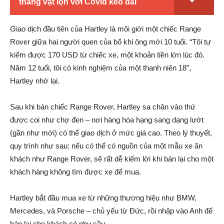
tháng vật lộn với Covid kéo dài
Giao dịch đầu tiên của Hartley là môi giới một chiếc Range
Rover giữa hai người quen của bố khi ông mới 10 tuổi. “Tôi tự
kiếm được 170 USD từ chiếc xe, một khoản tiền lớn lúc đó.
Năm 12 tuổi, tôi có kinh nghiệm của một thanh niên 18”,
Hartley nhớ lại.
Sau khi bán chiếc Range Rover, Hartley sa chân vào thứ
được coi như chợ đen – nơi hàng hóa hạng sang dạng lướt
(gần như mới) có thể giao dịch ở mức giá cao. Theo lý thuyết,
quy trình như sau: nếu có thể có nguồn của một mẫu xe ăn
khách như Range Rover, sẽ rất dễ kiếm lời khi bán lại cho một
khách hàng không tìm được xe để mua.
Hartley bắt đầu mua xe từ những thương hiệu như BMW,
Mercedes, và Porsche – chủ yếu từ Đức, rồi nhập vào Anh để
bán lại cho khách có nhu cầu.