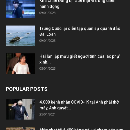
Kha Chấn Đông bị rách mặt vì đóng cảnh
hành động
09/01/2023
Trung Quốc lại diễn tập quân sự quanh đảo
Đài Loan
09/01/2023
Hai lần lập mưu giết người tình của ‘ác phụ’
xinh...
05/01/2023
POPULAR POSTS
4.000 bệnh nhân COVID-19 tại Anh phải thở
máy, Anh quyết...
25/01/2021
Mức phạt tới 6,400 bảng nếu vi phạm các quy