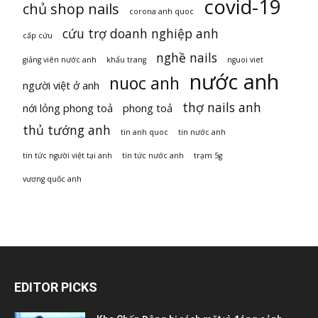
covid-19
chủ shop nails
corona anh quoc
cứu trợ doanh nghiệp anh
cấp cứu
nghề nails
giảng viên nước anh
khẩu trang
nguoi viet
nước anh
nuoc anh
người việt ở anh
thợ nails anh
nới lỏng phong toả
phong toả
thủ tướng anh
tin anh quoc
tin nước anh
tin tức người việt tại anh
tin tức nước anh
trạm 5g
vương quốc anh
EDITOR PICKS