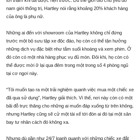
tới thăm khi đã được hẹn trước. Dù thế giới ôtô chủ yếu do
nam giới thống trị, Hartley nói rằng khoảng 20% khách hàng
của ông là phụ nữ.
Những ai đến với showroom của Hartley không chỉ đứng
trước một bộ sưu tập xe độc đáo, họ còn có thể tận hưởng
những dịch vụ đặc biệt như tắm suối khoáng và xem phim. Ở
đó còn có một nhà hàng phục vụ đủ món. Đôi khi, họ còn có
thể được mời ở lại qua đêm trong một trong số 4 phòng ngủ
tại cơ ngơi này.
“Tôi muốn tạo ra một trải nghiệm quanh việc mua một chiếc xe
đã qua sử dụng”, Hartley giải thích. Vì thế, nơi này còn có một
bãi đỗ trực thăng cho những ai muốn đáp xuống từ trên không,
nhưng Hartley cũng sẽ cử một tài xế tới đón ai đó tại một sân
bay tư nhân cách đó không xa.
Nhưng dù gần như 24/7 loanh quanh với những chiếc xe đắt