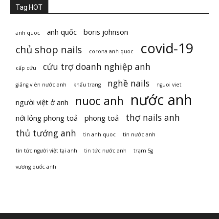
Tag HOT
anh quốc
boris johnson
anh quoc
covid-19
chủ shop nails
corona anh quoc
cứu trợ doanh nghiệp anh
cấp cứu
nghề nails
giảng viên nước anh
khẩu trang
nguoi viet
nước anh
nuoc anh
người việt ở anh
thợ nails anh
nới lỏng phong toả
phong toả
thủ tướng anh
tin anh quoc
tin nước anh
tin tức người việt tại anh
tin tức nước anh
trạm 5g
vương quốc anh