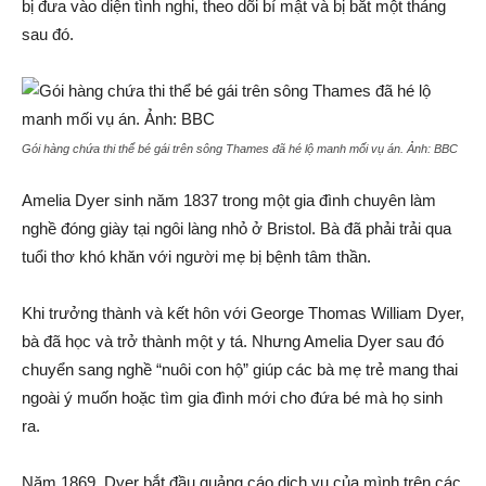
bị đưa vào diện tình nghi, theo dõi bí mật và bị bắt một tháng
sau đó.
Gói hàng chứa thi thể bé gái trên sông Thames đã hé lộ manh mối vụ án. Ảnh:
BBC
Amelia Dyer sinh năm 1837 trong một gia đình chuyên làm
nghề đóng giày tại ngôi làng nhỏ ở Bristol. Bà đã phải trải qua
tuổi thơ khó khăn với người mẹ bị bệnh tâm thần.
Khi trưởng thành và kết hôn với George Thomas William Dyer,
bà đã học và trở thành một y tá. Nhưng Amelia Dyer sau đó
chuyển sang nghề “nuôi con hộ” giúp các bà mẹ trẻ mang thai
ngoài ý muốn hoặc tìm gia đình mới cho đứa bé mà họ sinh
ra.
Năm 1869, Dyer bắt đầu quảng cáo dịch vụ của mình trên các