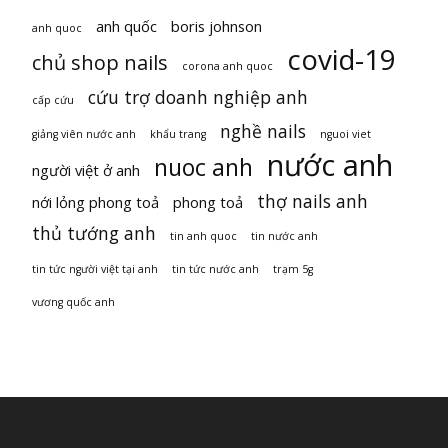
anh quốc
boris johnson
anh quoc
covid-19
chủ shop nails
corona anh quoc
cứu trợ doanh nghiệp anh
cấp cứu
nghề nails
giảng viên nước anh
khẩu trang
nguoi viet
nước anh
nuoc anh
người việt ở anh
thợ nails anh
nới lỏng phong toả
phong toả
thủ tướng anh
tin anh quoc
tin nước anh
tin tức người việt tại anh
tin tức nước anh
trạm 5g
vương quốc anh