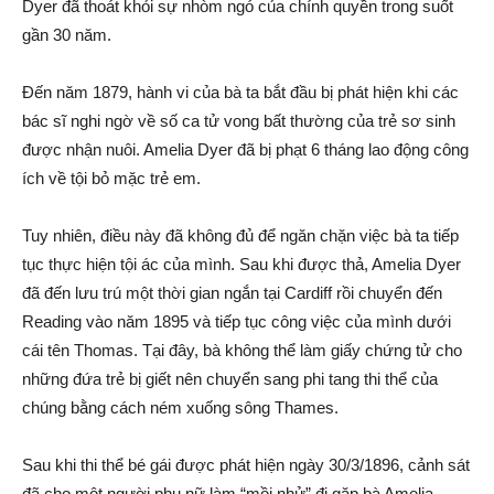
Dyer đã thoát khỏi sự nhòm ngó của chính quyền trong suốt
gần 30 năm.
Đến năm 1879, hành vi của bà ta bắt đầu bị phát hiện khi các
bác sĩ nghi ngờ về số ca tử vong bất thường của trẻ sơ sinh
được nhận nuôi. Amelia Dyer đã bị phạt 6 tháng lao động công
ích về tội bỏ mặc trẻ em.
Tuy nhiên, điều này đã không đủ để ngăn chặn việc bà ta tiếp
tục thực hiện tội ác của mình. Sau khi được thả, Amelia Dyer
đã đến lưu trú một thời gian ngắn tại Cardiff rồi chuyển đến
Reading vào năm 1895 và tiếp tục công việc của mình dưới
cái tên Thomas. Tại đây, bà không thể làm giấy chứng tử cho
những đứa trẻ bị giết nên chuyển sang phi tang thi thể của
chúng bằng cách ném xuống sông Thames.
Sau khi thi thể bé gái được phát hiện ngày 30/3/1896, cảnh sát
đã cho một người phụ nữ làm “mồi nhử” đi gặp bà Amelia