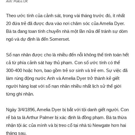
Ảnh:
Police.UK
Theo ước tính của cảnh sát, trong vài tháng trước đó, ít nhất
20 đứa trẻ đã được đưa vào nơi chăm sóc của Amelia Dyer.
Bà ta đang toan tính chuyển nhà một lần nữa để tránh sự dòm
ngó và dự định là đến Somerset.
Số nạn nhân được cho là nhiều đến nỗi không thể tính toán hết
cả từ phía cảnh sát hay thủ phạm. Con số ước tính có thể
300-400 hoặc hơn, bao gồm trẻ sơ sinh và trẻ em. Sự việc đã
làm rúng động nước Anh và Amelia Dyer trở thành kẻ giết
người hàng loạt với số nạn nhân nhiều nhất lịch sử thế giới
từng ghi nhận.
Ngày 3/4/1896, Amelia Dyer bị bắt với tội danh giết người. Con
rể bà ta là Arthur Palmer bị xác định là đồng phạm. Bà ta thừa
nhận tội ác của mình và bị treo cổ tại nhà tù Newgate hơn hai
tháng sau.