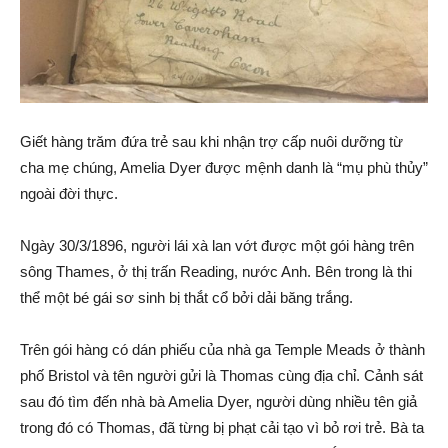
Giết hàng trăm đứa trẻ sau khi nhận trợ cấp nuôi dưỡng từ
cha mẹ chúng, Amelia Dyer được mệnh danh là “mụ phù thủy”
ngoài đời thực.
Ngày 30/3/1896, người lái xà lan vớt được một gói hàng trên
sông Thames, ở thị trấn Reading, nước Anh. Bên trong là thi
thể một bé gái sơ sinh bị thắt cổ bởi dải băng trắng.
Trên gói hàng có dán phiếu của nhà ga Temple Meads ở thành
phố Bristol và tên người gửi là Thomas cùng địa chỉ. Cảnh sát
sau đó tìm đến nhà bà Amelia Dyer, người dùng nhiều tên giả
trong đó có Thomas, đã từng bị phạt cải tạo vì bỏ rơi trẻ. Bà ta