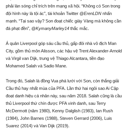
phải làn sóng chỉ trích trên mạng xã hội. “Không có Son trong
đội hình này là tội ác”, tài khoản Twitter @
ErenLDN
nhấn
mạnh. “Tại sao vậy? Son đoạt chiếc giày Vàng mà không cần
đá phạt đền”, @
KymanyMarley14
thắc mắc.
Á quân Liverpool góp sáu cầu thủ, gấp đôi nhà vô địch Man
City, gồm thủ môn Alisson, các hậu vệ Trent Alexander-Arnold
và Virgil van Dijk, trung vệ Thiago Alcantara, tiền đạo
Mohamed Salah và Sadio Mane.
Trong đó, Salah là đồng Vua phá lưới với Son, còn thắng giải
Cầu thủ hay nhất mùa của PFA. Lần thứ hai ngôi sao Ai Cập
đoạt danh hiệu cá nhân này, sau năm 2018. Salah cũng là cầu
thủ Liverpool thứ chín được PFA vinh danh, sau Terry
McDermott (năm 1980), Kenny Dalglish (1983), Ian Rush
(1984), John Barnes (1988), Steven Gerrard (2006), Luis
Suarez (2014) và Van Dijk (2019).