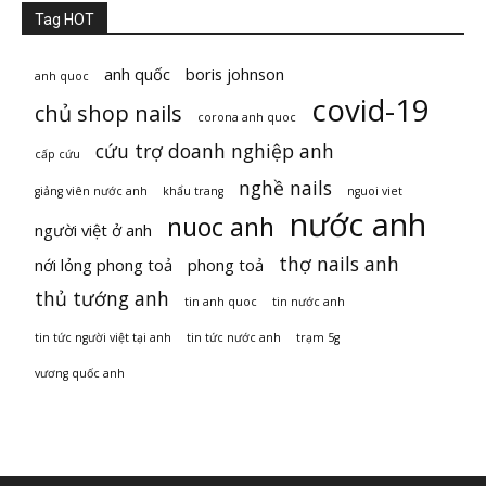
Tag HOT
anh quốc
boris johnson
anh quoc
covid-19
chủ shop nails
corona anh quoc
cứu trợ doanh nghiệp anh
cấp cứu
nghề nails
giảng viên nước anh
khẩu trang
nguoi viet
nước anh
nuoc anh
người việt ở anh
thợ nails anh
nới lỏng phong toả
phong toả
thủ tướng anh
tin anh quoc
tin nước anh
tin tức người việt tại anh
tin tức nước anh
trạm 5g
vương quốc anh