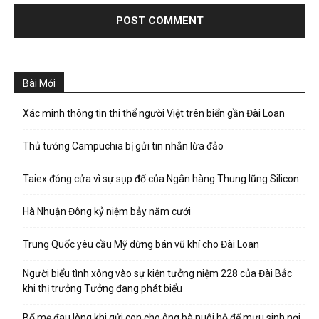
Bài Mới
Xác minh thông tin thi thể người Việt trên biển gần Đài Loan
Thủ tướng Campuchia bị gửi tin nhắn lừa đảo
Taiex đóng cửa vì sự sụp đổ của Ngân hàng Thung lũng Silicon
Hà Nhuận Đông kỷ niệm bảy năm cưới
Trung Quốc yêu cầu Mỹ dừng bán vũ khí cho Đài Loan
Người biểu tình xông vào sự kiện tưởng niệm 228 của Đài Bắc
khi thị trưởng Tưởng đang phát biểu
Bố mẹ đau lòng khi gửi con cho ông bà nuôi hộ để mưu sinh nơi