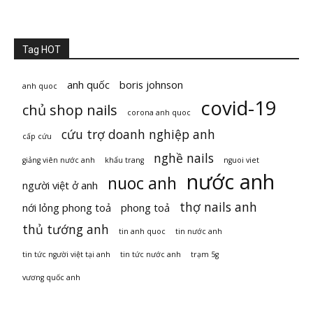
Tag HOT
anh quốc
boris johnson
anh quoc
covid-19
chủ shop nails
corona anh quoc
cứu trợ doanh nghiệp anh
cấp cứu
nghề nails
giảng viên nước anh
khẩu trang
nguoi viet
nước anh
nuoc anh
người việt ở anh
thợ nails anh
nới lỏng phong toả
phong toả
thủ tướng anh
tin anh quoc
tin nước anh
tin tức người việt tại anh
tin tức nước anh
trạm 5g
vương quốc anh