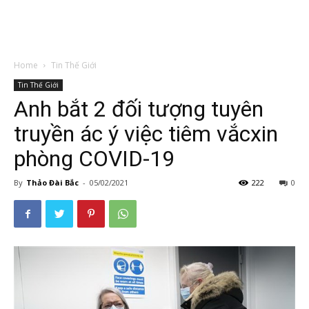
Home
Tin Thế Giới
Tin Thế Giới
Anh bắt 2 đối tượng tuyên
truyền ác ý việc tiêm vắcxin
phòng COVID-19
By
Thảo Đài Bắc
-
05/02/2021
222
0