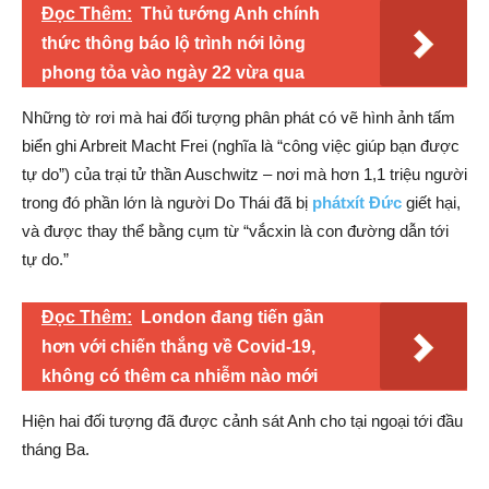
Đọc Thêm:
Thủ tướng Anh chính
thức thông báo lộ trình nới lỏng
phong tỏa vào ngày 22 vừa qua
Những tờ rơi mà hai đối tượng phân phát có vẽ hình ảnh tấm
biển ghi Arbreit Macht Frei (nghĩa là “công việc giúp bạn được
tự do”) của trại tử thần Auschwitz – nơi mà hơn 1,1 triệu người
trong đó phần lớn là người Do Thái đã bị
phátxít Đức
giết hại,
và được thay thể bằng cụm từ “vắcxin là con đường dẫn tới
tự do.”
Đọc Thêm:
London đang tiến gần
hơn với chiến thắng về Covid-19,
không có thêm ca nhiễm nào mới
Hiện hai đối tượng đã được cảnh sát Anh cho tại ngoại tới đầu
tháng Ba.