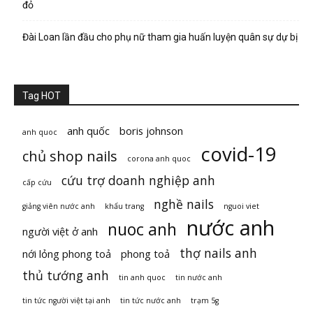
đỏ
Đài Loan lần đầu cho phụ nữ tham gia huấn luyện quân sự dự bị
Tag HOT
anh quốc
boris johnson
anh quoc
covid-19
chủ shop nails
corona anh quoc
cứu trợ doanh nghiệp anh
cấp cứu
nghề nails
giảng viên nước anh
khẩu trang
nguoi viet
nước anh
nuoc anh
người việt ở anh
thợ nails anh
nới lỏng phong toả
phong toả
thủ tướng anh
tin anh quoc
tin nước anh
tin tức người việt tại anh
tin tức nước anh
trạm 5g