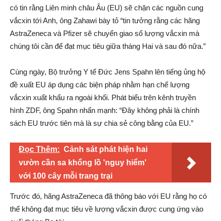
có tin rằng Liên minh châu Âu (EU) sẽ chặn các nguồn cung
vắcxin tới Anh, ông Zahawi bày tỏ “tin tưởng rằng các hãng
AstraZeneca và Pfizer sẽ chuyển giao số lượng vắcxin mà
chúng tôi cần để đạt mục tiêu giữa tháng Hai và sau đó nữa.”
Cùng ngày, Bộ trưởng Y tế Đức Jens Spahn lên tiếng ủng hộ
đề xuất EU áp dụng các biện pháp nhằm hạn chế lượng
vắcxin xuất khẩu ra ngoài khối. Phát biểu trên kênh truyền
hình ZDF, ông Spahn nhấn mạnh: “Đây không phải là chính
sách EU trước tiên mà là sự chia sẻ công bằng của EU.”
Đọc Thêm:
Cảnh sát phát hiện hai
vườn cần sa khổng lồ 'nguy hiểm'
với 100 cây mỗi trang trại
Trước đó, hãng AstraZeneca đã thông báo với EU rằng họ có
thể không đạt mục tiêu về lượng vắcxin được cung ứng vào