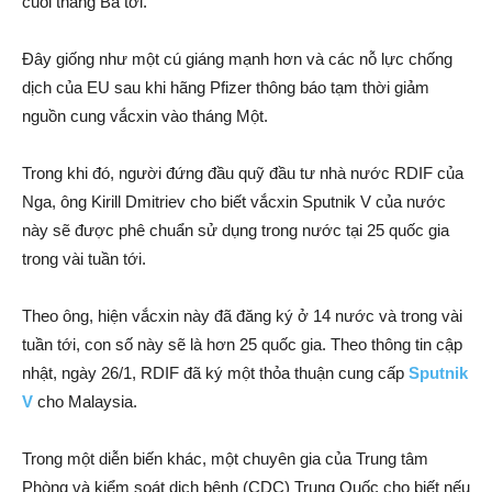
cuối tháng Ba tới.
Đây giống như một cú giáng mạnh hơn và các nỗ lực chống
dịch của EU sau khi hãng Pfizer thông báo tạm thời giảm
nguồn cung vắcxin vào tháng Một.
Trong khi đó, người đứng đầu quỹ đầu tư nhà nước RDIF của
Nga, ông Kirill Dmitriev cho biết vắcxin Sputnik V của nước
này sẽ được phê chuẩn sử dụng trong nước tại 25 quốc gia
trong vài tuần tới.
Theo ông, hiện vắcxin này đã đăng ký ở 14 nước và trong vài
tuần tới, con số này sẽ là hơn 25 quốc gia. Theo thông tin cập
nhật, ngày 26/1, RDIF đã ký một thỏa thuận cung cấp
Sputnik
V
cho Malaysia.
Trong một diễn biến khác, một chuyên gia của Trung tâm
Phòng và kiểm soát dịch bệnh (CDC) Trung Quốc cho biết nếu