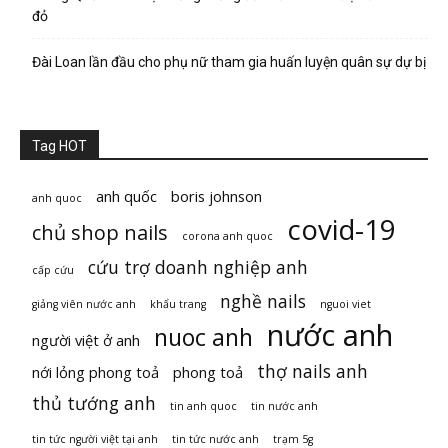
đỏ
Đài Loan lần đầu cho phụ nữ tham gia huấn luyện quân sự dự bị
Tag HOT
anh quốc
boris johnson
anh quoc
covid-19
chủ shop nails
corona anh quoc
cứu trợ doanh nghiệp anh
cấp cứu
nghề nails
giảng viên nước anh
khẩu trang
nguoi viet
nước anh
nuoc anh
người việt ở anh
thợ nails anh
nới lỏng phong toả
phong toả
thủ tướng anh
tin anh quoc
tin nước anh
tin tức người việt tại anh
tin tức nước anh
trạm 5g