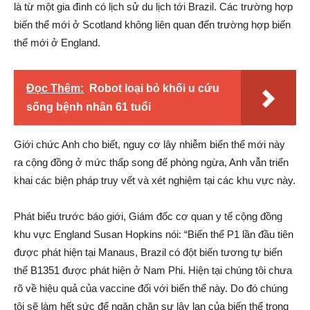
là từ một gia đình có lịch sử du lịch tới Brazil. Các trường hợp
biến thể mới ở Scotland không liên quan đến trường hợp biến
thể mới ở England.
Đọc Thêm:
Robot loại bỏ khối u cứu
sống bệnh nhân 61 tuổi
Giới chức Anh cho biết, nguy cơ lây nhiễm biến thể mới này
ra cộng đồng ở mức thấp song để phòng ngừa, Anh vẫn triển
khai các biện pháp truy vết và xét nghiệm tại các khu vực này.
Phát biểu trước báo giới, Giám đốc cơ quan y tế cộng đồng
khu vực England Susan Hopkins nói: “Biến thể P1 lần đầu tiên
được phát hiện tại Manaus, Brazil có đột biến tương tự biến
thể B1351 được phát hiện ở Nam Phi. Hiện tại chúng tôi chưa
rõ về hiệu quả của vaccine đối với biến thể này. Do đó chúng
tôi sẽ làm hết sức để ngăn chặn sự lây lan của biến thể trong