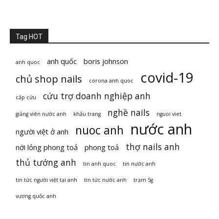
Tag HOT
anh quốc
boris johnson
anh quoc
covid-19
chủ shop nails
corona anh quoc
cứu trợ doanh nghiệp anh
cấp cứu
nghề nails
giảng viên nước anh
khẩu trang
nguoi viet
nước anh
nuoc anh
người việt ở anh
thợ nails anh
nới lỏng phong toả
phong toả
thủ tướng anh
tin anh quoc
tin nước anh
tin tức người việt tại anh
tin tức nước anh
trạm 5g
vương quốc anh