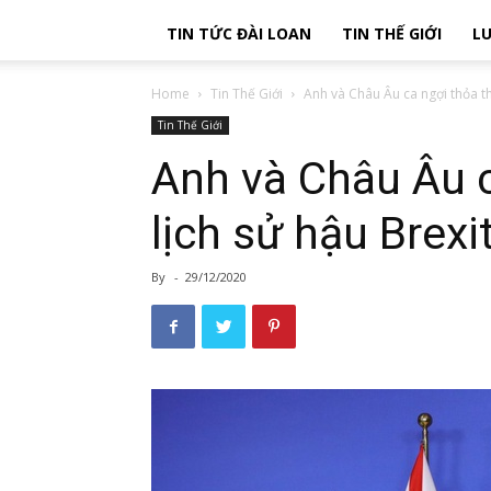
TIN TỨC ĐÀI LOAN
TIN THẾ GIỚI
LU
Home
Tin Thế Giới
Anh và Châu Âu ca ngợi thỏa th
Tin Thế Giới
Anh và Châu Âu c
lịch sử hậu Brexi
By
-
29/12/2020