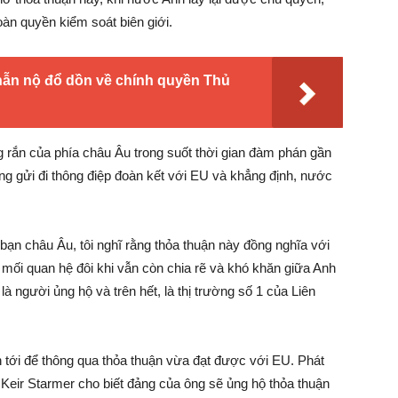
oàn quyền kiểm soát biên giới.
 nộ đổ dồn về chính quyền Thủ
g rắn của phía châu Âu trong suốt thời gian đàm phán gần
g gửi đi thông điệp đoàn kết với EU và khẳng định, nước
bạn châu Âu, tôi nghĩ rằng thỏa thuận này đồng nghĩa với
mối quan hệ đôi khi vẫn còn chia rẽ và khó khăn giữa Anh
à người ủng hộ và trên hết, là thị trường số 1 của Liên
n tới để thông qua thỏa thuận vừa đạt được với EU. Phát
p Keir Starmer cho biết đảng của ông sẽ ủng hộ thỏa thuận