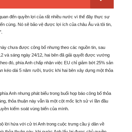
uan đến quyền lợi của rất nhiều nước vì thế đây thực sự
ến cùng. Nó sẽ bảo vệ được lợi ích của châu Âu và tôi tin,
”.
ang này chưa được công bố nhưng theo các nguồn tin, sau
 và sáng ngày 24/12, hai bên đã giải quyết được vướng
 theo đó, phía Anh chấp nhận việc EU chỉ giảm bớt 25% sản
n kéo dài 5 năm rưỡi, trước khi hai bên xây dựng một thỏa
hía Anh nhưng phát biểu trong buổi họp báo công bố thỏa
g, thỏa thuận này vẫn là một cột mốc lịch sử vì lần đầu
quyền kiểm soát vùng biển của mình.
ộ lời hứa với cử tri Anh trong cuộc trưng cầu ý dân về
 thỏa thuận này, khi nước Anh lấy lại được chủ quyền,