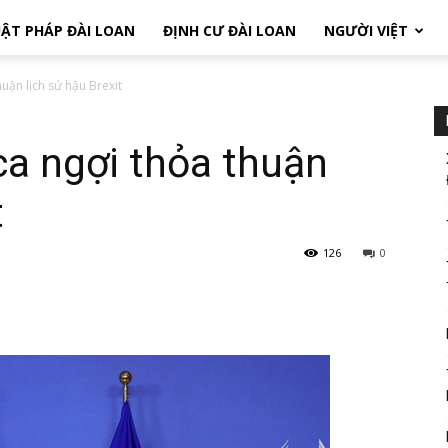
ẬT PHÁP ĐÀI LOAN
ĐỊNH CƯ ĐÀI LOAN
NGƯỜI VIỆT
uận lịch sử hậu Brexit
a ngợi thỏa thuận
t
126
0