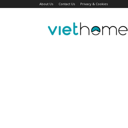
About Us
Contact Us
Privacy & Cookies
Tin
tức
người
Việt
Đài
Bắc,
Đài
Loan