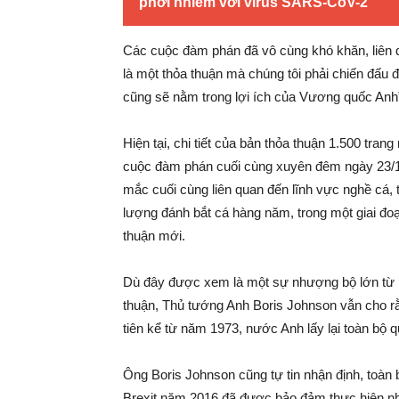
phơi nhiễm với virus SARS-CoV-2
Các cuộc đàm phán đã vô cùng khó khăn, liên q
là một thỏa thuận mà chúng tôi phải chiến đấu đ
cũng sẽ nằm trong lợi ích của Vương quốc Anh
Hiện tại, chi tiết của bản thỏa thuận 1.500 tr
cuộc đàm phán cuối cùng xuyên đêm ngày 23/12
mắc cuối cùng liên quan đến lĩnh vực nghề cá,
lượng đánh bắt cá hàng năm, trong một giai đoạ
thuận mới.
Dù đây được xem là một sự nhượng bộ lớn từ p
thuận, Thủ tướng Anh Boris Johnson vẫn cho rằn
tiên kể từ năm 1973, nước Anh lấy lại toàn bộ 
Ông Boris Johnson cũng tự tin nhận định, toàn b
Brexit năm 2016 đã được bảo đảm thực hiện nhờ