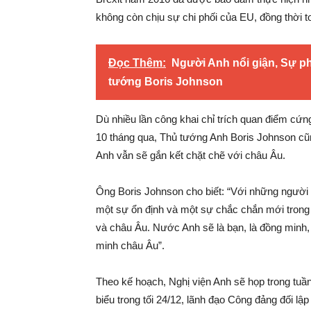
không còn chịu sự chi phối của EU, đồng thời t
Đọc Thêm:
Người Anh nổi giận, Sự phẫn
tướng Boris Johnson
Dù nhiều lần công khai chỉ trích quan điểm cứn
10 tháng qua, Thủ tướng Anh Boris Johnson cũn
Anh vẫn sẽ gắn kết chặt chẽ với châu Âu.
Ông Boris Johnson cho biết: “Với những người 
một sự ổn định và một sự chắc chắn mới trong 
và châu Âu. Nước Anh sẽ là bạn, là đồng minh, l
minh châu Âu”.
Theo kế hoạch, Nghị viện Anh sẽ họp trong tuầ
biểu trong tối 24/12, lãnh đạo Công đảng đối lậ