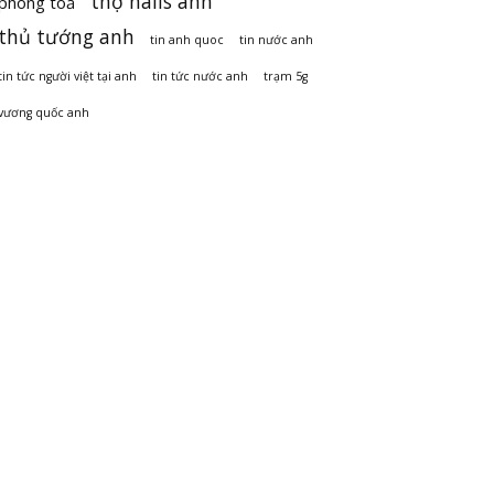
thợ nails anh
phong toả
thủ tướng anh
tin anh quoc
tin nước anh
tin tức người việt tại anh
tin tức nước anh
trạm 5g
vương quốc anh