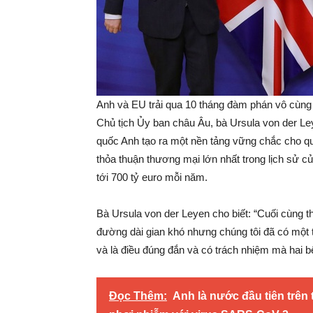
Anh và EU trải qua 10 tháng đàm phán vô cùng
Chủ tịch Ủy ban châu Âu, bà Ursula von der Le
quốc Anh tạo ra một nền tảng vững chắc cho quan
thỏa thuận thương mại lớn nhất trong lịch sử c
tới 700 tỷ euro mỗi năm.
Bà Ursula von der Leyen cho biết: “Cuối cùng t
đường dài gian khó nhưng chúng tôi đã có một t
và là điều đúng đắn và có trách nhiệm mà hai b
Đọc Thêm:
Anh là nước đầu tiên trên 