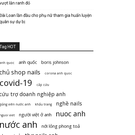
vượt lằn ranh đỏ
Đài Loan lần đầu cho phụ nữ tham gia huấn luyện
quân sự dự bị
Tag HOT
anh quốc
boris johnson
anh quoc
chủ shop nails
corona anh quoc
covid-19
cấp cứu
cứu trợ doanh nghiệp anh
nghề nails
giảng viên nước anh
khẩu trang
nuoc anh
người việt ở anh
nguoi viet
nước anh
nới lỏng phong toả