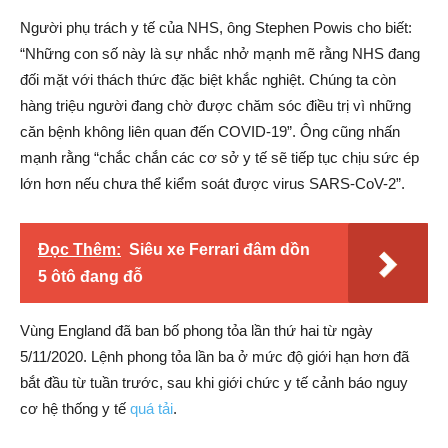
Người phụ trách y tế của NHS, ông Stephen Powis cho biết:
“Những con số này là sự nhắc nhở mạnh mẽ rằng NHS đang
đối mặt với thách thức đặc biệt khắc nghiệt. Chúng ta còn
hàng triệu người đang chờ được chăm sóc điều trị vì những
căn bệnh không liên quan đến COVID-19”. Ông cũng nhấn
mạnh rằng “chắc chắn các cơ sở y tế sẽ tiếp tục chịu sức ép
lớn hơn nếu chưa thể kiểm soát được virus SARS-CoV-2”.
Đọc Thêm:
Siêu xe Ferrari đâm dồn
5 ôtô đang đỗ
Vùng England đã ban bố phong tỏa lần thứ hai từ ngày
5/11/2020. Lệnh phong tỏa lần ba ở mức độ giới hạn hơn đã
bắt đầu từ tuần trước, sau khi giới chức y tế cảnh báo nguy
cơ hệ thống y tế
quá tải
.