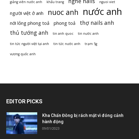
nghề nails
giảng viên nước anh
khẩu trang
nguoi viet
nước anh
nuoc anh
người việt ở anh
thợ nails anh
nới lỏng phong toả
phong toả
thủ tướng anh
tin anh quoc
tin nước anh
tin tức người việt tại anh
tin tức nước anh
trạm 5g
vương quốc anh
EDITOR PICKS
Kha Chấn Đông bị rách mặt vì đóng cảnh
hành động
09/01/2023