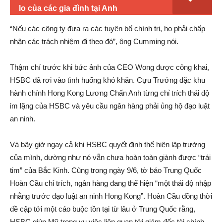
lo của các gia đình tại Anh
“Nếu các công ty đưa ra các tuyên bố chính trị, họ phải chấp
nhận các trách nhiệm đi theo đó”, ông Cumming nói.
Thậm chí trước khi bức ảnh của CEO Wong được công khai,
HSBC đã rơi vào tình huống khó khăn. Cựu Trưởng đặc khu
hành chính Hong Kong Lương Chấn Anh từng chỉ trích thái độ
im lặng của HSBC và yêu cầu ngân hàng phải ủng hộ đạo luật
an ninh.
Và bây giờ ngay cả khi HSBC quyết định thể hiện lập trường
của mình, dường như nó vẫn chưa hoàn toàn giành được “trái
tim” của Bắc Kinh. Cũng trong ngày 9/6, tờ báo Trung Quốc
Hoàn Cầu chỉ trích, ngân hàng đang thể hiện “một thái độ nhập
nhằng trước đạo luật an ninh Hong Kong”. Hoàn Cầu đồng thời
đề cập tới một cáo buộc tồn tại từ lâu ở Trung Quốc rằng,
HSBC giúp Mỹ trong vụ việc liên quan tới giám đốc tài chính