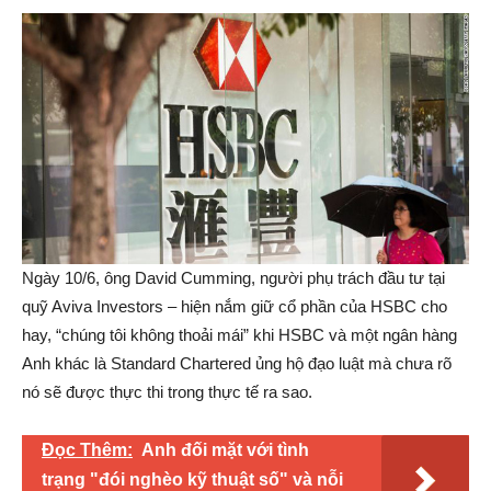
Ngày 10/6, ông David Cumming, người phụ trách đầu tư tại
quỹ Aviva Investors – hiện nắm giữ cổ phần của HSBC cho
hay, “chúng tôi không thoải mái” khi HSBC và một ngân hàng
Anh khác là Standard Chartered ủng hộ đạo luật mà chưa rõ
nó sẽ được thực thi trong thực tế ra sao.
Đọc Thêm:
Anh đối mặt với tình
trạng "đói nghèo kỹ thuật số" và nỗi