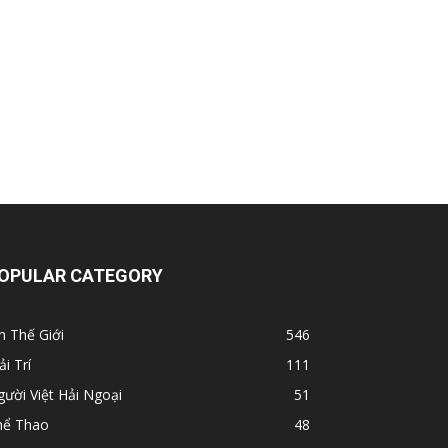
OPULAR CATEGORY
n Thế Giới
546
ải Trí
111
ười Việt Hải Ngoại
51
hể Thao
48