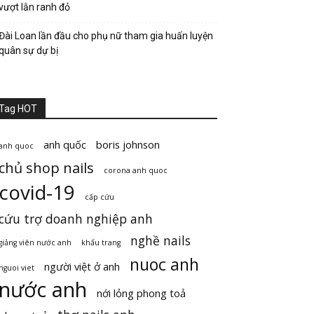
vượt lằn ranh đỏ
Đài Loan lần đầu cho phụ nữ tham gia huấn luyện
quân sự dự bị
Tag HOT
anh quốc
boris johnson
anh quoc
chủ shop nails
corona anh quoc
covid-19
cấp cứu
cứu trợ doanh nghiệp anh
nghề nails
giảng viên nước anh
khẩu trang
nuoc anh
người việt ở anh
nguoi viet
nước anh
nới lỏng phong toả