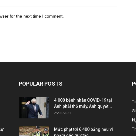
wser for the next time I comment.
POPULAR POSTS
P
4.000 bệnh nhân COVID-19 tại
Ti
Anh phải thở máy, Anh quyết...
Gi
25/01/2021
Ng
T
sự
Mức phạt tới 6,400 bảng nếu vi
phạm các quy tắc...