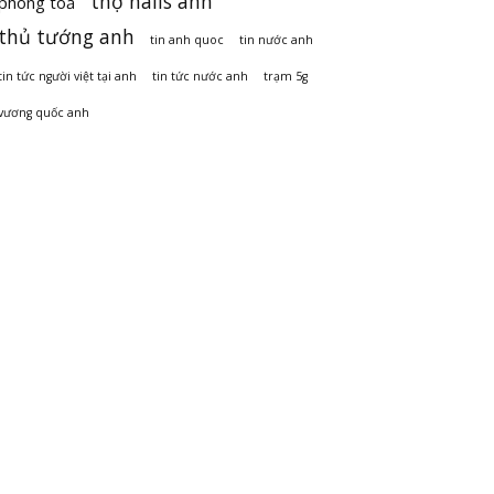
thợ nails anh
phong toả
thủ tướng anh
tin anh quoc
tin nước anh
tin tức người việt tại anh
tin tức nước anh
trạm 5g
vương quốc anh