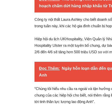
hoạch chấm dứt hàng nhập khẩu từ T
Công ty nội thất Laura Ashley cho biết doanh số
trong tuần này, khi các hộ gia đình chuẩn bị họp
Hiệp hội du lịch UKHospitality, Viện Quản lý Nh
Hospitality Ulster ra một tuyên bố chung, dự b
2/6 đến 4/6 sẽ tăng hơn 500 triệu USD so với m
Đọc Thêm:
Ngày hỗn loạn dẫn đến qu
Anh
“Chúng tôi hiểu nhu cầu ra ngoài và tận hưởng 
chung của các hiệp hội cho biết, nói thêm rằng 
tới tinh thần lực lượng lao động Anh”.