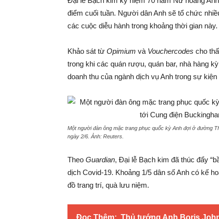
Đại lễ Bạch kim kỷ niệm 70 năm Nữ hoàng Anh Eli
điểm cuối tuần. Người dân Anh sẽ tổ chức nhiề
các cuộc diễu hành trong khoảng thời gian này.
Khảo sát từ
Opimium
và
Vouchercodes
cho thấ
trong khi các quán rượu, quán bar, nhà hàng kỳ
doanh thu của ngành dịch vụ Anh trong sự kiện 
Một người đàn ông mặc trang phục quốc kỳ Anh đợi ở đường Th
ngày 2/6. Ảnh:
Reuters.
Theo
Guardian
, Đại lễ Bạch kim đã thúc đẩy “b
dịch Covid-19. Khoảng 1/5 dân số Anh có kế 
đồ trang trí, quà lưu niệm.
Đọc Thêm:
Thủ tướng Anh Boris John