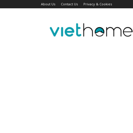
About Us
Contact Us
Privacy & Cookies
Tin
tức
người
Việt
Đài
Bắc,
Đài
Loan