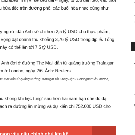
zabeth II trị vì sẽ kéo dài 4 ngày, từ 2/6 đến 5/6, vào thời
u bữa tiệc trên đường phố, các buổi hòa nhạc cùng như
y người dân Anh sẽ chi hơn 2,5 tỷ USD cho thực phẩm,
 vọng đạt doanh thu khoảng 3,76 tỷ USD trong dịp lễ. Tổng
này có thể lên tới 7,5 tỷ USD.
e Mall dẫn từ quảng trường Trafalgar tới Cung điện Buckingham ở London,
ầu không khí tiệc tùng” sau hơn hai năm hạn chế do đại
hoạch ra đường ăn mừng và dự kiến chi 752.000 USD cho
son yêu cầu chính phủ lên kế