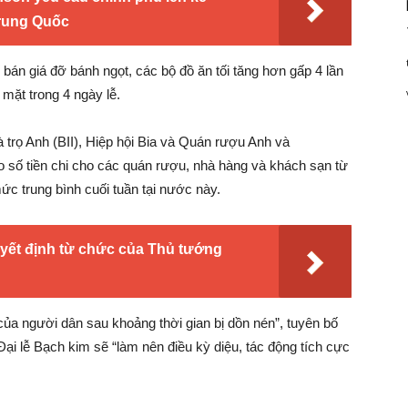
rung Quốc
 bán giá đỡ bánh ngọt, các bộ đồ ăn tối tăng hơn gấp 4 lần
 mặt trong 4 ngày lễ.
à trọ Anh (BII), Hiệp hội Bia và Quán rượu Anh và
áo số tiền chi cho các quán rượu, nhà hàng và khách sạn từ
ức trung bình cuối tuần tại nước này.
yết định từ chức của Thủ tướng
của người dân sau khoảng thời gian bị dồn nén”, tuyên bố
Đại lễ Bạch kim sẽ “làm nên điều kỳ diệu, tác động tích cực