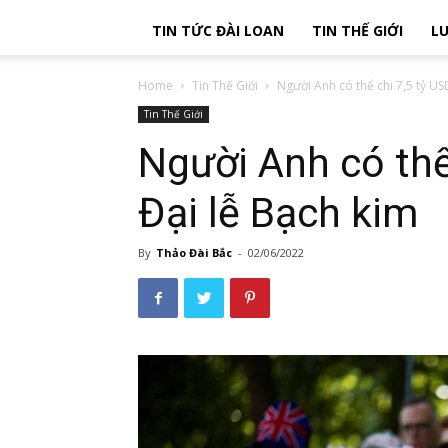
TIN TỨC ĐÀI LOAN
TIN THẾ GIỚI
LU
Home
Tin Thế Giới
Người Anh có thể chi 7,5 tỷ USD
Tin Thế Giới
Người Anh có thể
Đại lễ Bạch kim
By
Thảo Đài Bắc
-
02/06/2022