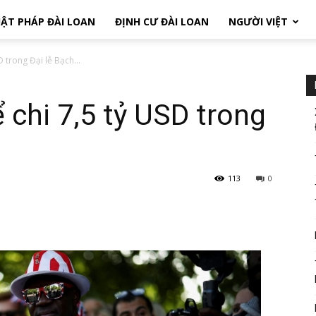
ẬT PHÁP ĐÀI LOAN
ĐỊNH CƯ ĐÀI LOAN
NGƯỜI VIỆT
 trong Đại lễ Bạch...
 chi 7,5 tỷ USD trong
113
0