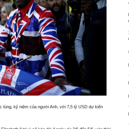
ệc tùng, kỷ niệm của người Anh, với 7,5 tỷ USD dự kiến