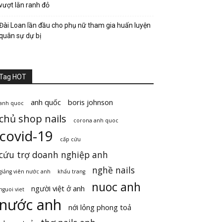
vượt lằn ranh đỏ
Đài Loan lần đầu cho phụ nữ tham gia huấn luyện
quân sự dự bị
Tag HOT
anh quốc
boris johnson
anh quoc
chủ shop nails
corona anh quoc
covid-19
cấp cứu
cứu trợ doanh nghiệp anh
nghề nails
giảng viên nước anh
khẩu trang
nuoc anh
người việt ở anh
nguoi viet
nước anh
nới lỏng phong toả