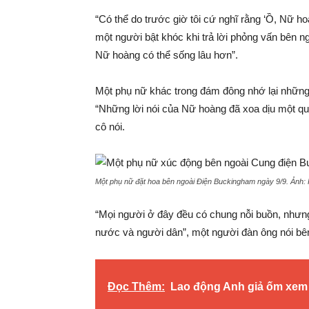
“Có thể do trước giờ tôi cứ nghĩ rằng ‘Ồ, Nữ ho
một người bật khóc khi trả lời phỏng vấn bên n
Nữ hoàng có thể sống lâu hơn”.
Một phụ nữ khác trong đám đông nhớ lại những
“Những lời nói của Nữ hoàng đã xoa dịu một qu
cô nói.
Một phụ nữ đặt hoa bên ngoài Điện Buckingham ngày 9/9. Ảnh:
“Mọi người ở đây đều có chung nỗi buồn, nhưng 
nước và người dân”, một người đàn ông nói bê
Đọc Thêm:
Lao động Anh giả ốm xem W