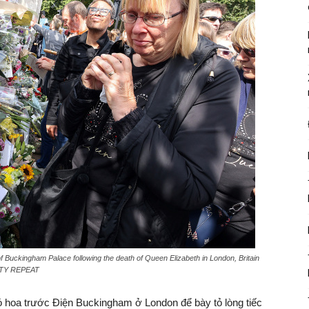
f Buckingham Palace following the death of Queen Elizabeth in London, Britain
ITY REPEAT
 hoa trước Điện Buckingham ở London để bày tỏ lòng tiếc