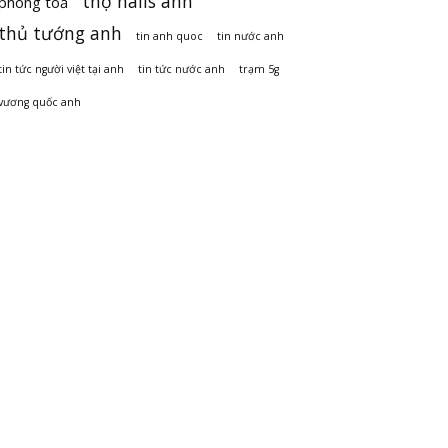
thợ nails anh
phong toả
thủ tướng anh
tin anh quoc
tin nước anh
tin tức người việt tại anh
tin tức nước anh
trạm 5g
vương quốc anh