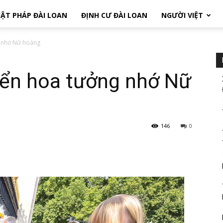
ẬT PHÁP ĐÀI LOAN
ĐỊNH CƯ ĐÀI LOAN
NGƯỜI VIỆT
g nhớ Nữ hoàng
iển hoa tưởng nhớ Nữ
146
0