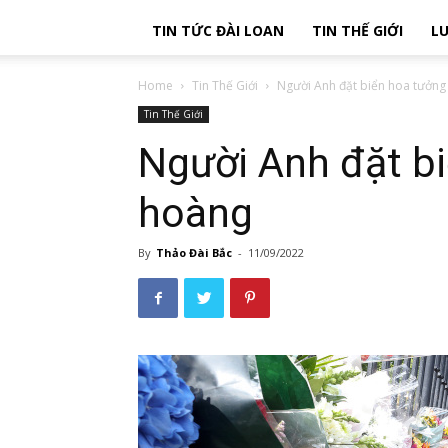
TIN TỨC ĐÀI LOAN
TIN THẾ GIỚI
LU
Home
Tin Thế Giới
Người Anh đặt biển hoa tưởn
Tin Thế Giới
Người Anh đặt b
hoàng
By
Thảo Đài Bắc
-
11/09/2022