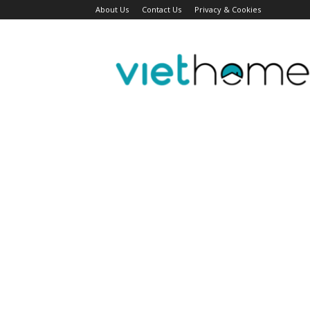
About Us
Contact Us
Privacy & Cookies
Tin
tức
người
Việt
Đài
Bắc,
Đài
Loan