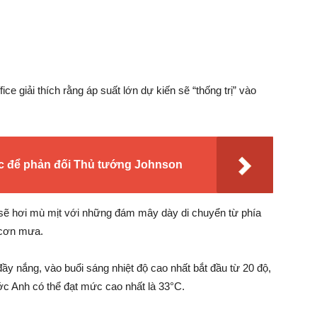
e giải thích rằng áp suất lớn dự kiến ​​sẽ “thống trị” vào
c để phản đối Thủ tướng Johnson
i sẽ hơi mù mịt với những đám mây dày di chuyển từ phía
 cơn mưa.
y nắng, vào buổi ​​sáng nhiệt độ cao nhất bắt đầu từ 20 độ,
c Anh có thể đạt mức cao nhất là 33°C.