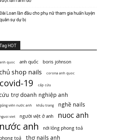
vượt lằn ranh đỏ
Đài Loan lần đầu cho phụ nữ tham gia huấn luyện
quân sự dự bị
Tag HOT
anh quốc
boris johnson
anh quoc
chủ shop nails
corona anh quoc
covid-19
cấp cứu
cứu trợ doanh nghiệp anh
nghề nails
giảng viên nước anh
khẩu trang
nuoc anh
người việt ở anh
nguoi viet
nước anh
nới lỏng phong toả
thợ nails anh
phong toả