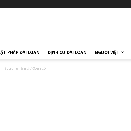
ẬT PHÁP ĐÀI LOAN
ĐỊNH CƯ ĐÀI LOAN
NGƯỜI VIỆT
nhất trong năm dự đoán có...