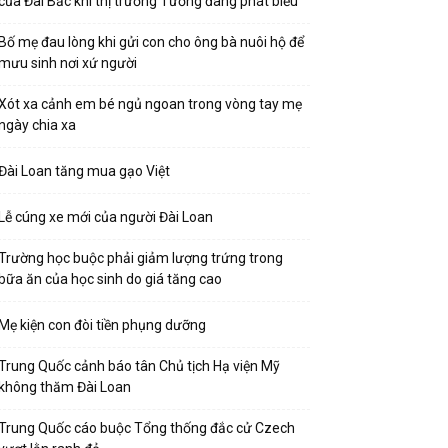
của Đài Bắc khi thị trưởng Tưởng đang phát biểu
Bố mẹ đau lòng khi gửi con cho ông bà nuôi hộ để
mưu sinh nơi xứ người
Xót xa cảnh em bé ngủ ngoan trong vòng tay mẹ
ngày chia xa
Đài Loan tăng mua gạo Việt
Lễ cúng xe mới của người Đài Loan
Trường học buộc phải giảm lượng trứng trong
bữa ăn của học sinh do giá tăng cao
Mẹ kiện con đòi tiền phụng dưỡng
Trung Quốc cảnh báo tân Chủ tịch Hạ viện Mỹ
không thăm Đài Loan
Trung Quốc cáo buộc Tổng thống đắc cử Czech