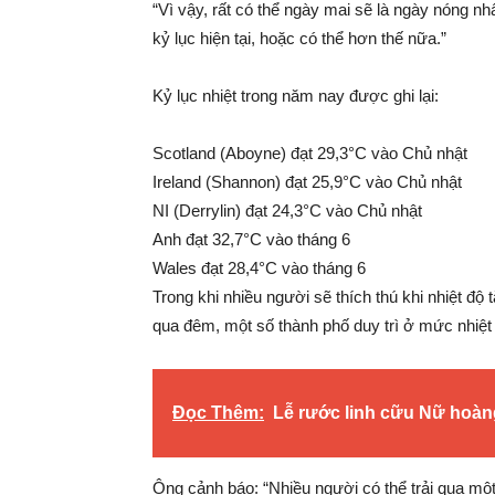
“Vì vậy, rất có thể ngày mai sẽ là ngày nóng n
kỷ lục hiện tại, hoặc có thể hơn thế nữa.”
Kỷ lục nhiệt trong năm nay được ghi lại:
Scotland (Aboyne) đạt 29,3°C vào Chủ nhật
Ireland (Shannon) đạt 25,9°C vào Chủ nhật
NI (Derrylin) đạt 24,3°C vào Chủ nhật
Anh đạt 32,7°C vào tháng 6
Wales đạt 28,4°C vào tháng 6
Trong khi nhiều người sẽ thích thú khi nhiệt đ
qua đêm, một số thành phố duy trì ở mức nhiệt 
Đọc Thêm:
Lễ rước linh cữu Nữ hoàng
Ông cảnh báo: “Nhiều người có thể trải qua mộ