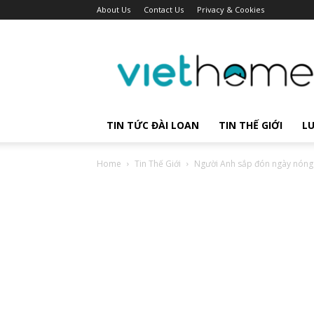
About Us
Contact Us
Privacy & Cookies
Tin
tức
người
Việt
Đài
Bắc,
TIN TỨC ĐÀI LOAN
TIN THẾ GIỚI
LU
Đài
Loan
Home
Tin Thế Giới
Người Anh sắp đón ngày nóng 