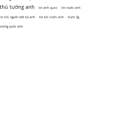
thủ tướng anh
tin anh quoc
tin nước anh
tin tức người việt tại anh
tin tức nước anh
trạm 5g
vương quốc anh