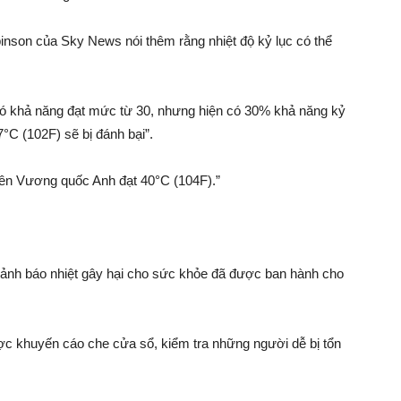
binson của Sky News nói thêm rằng nhiệt độ kỷ lục có thể
ộ có khả năng đạt mức từ 30, nhưng hiện có 30% khả năng kỷ
°C (102F) sẽ bị đánh bại”.
tiên Vương quốc Anh đạt 40°C (104F).”
c cảnh báo nhiệt gây hại cho sức khỏe đã được ban hành cho
c khuyến cáo che cửa sổ, kiểm tra những người dễ bị tổn