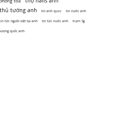
thợ nails anh
phong toả
thủ tướng anh
tin anh quoc
tin nước anh
tin tức người việt tại anh
tin tức nước anh
trạm 5g
vương quốc anh