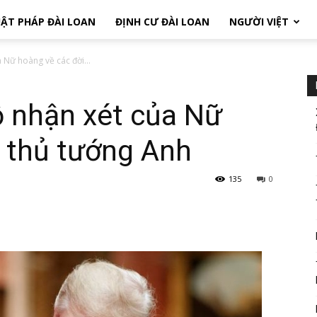
ẬT PHÁP ĐÀI LOAN
ĐỊNH CƯ ĐÀI LOAN
NGƯỜI VIỆT
 Nữ hoàng về các đời...
ộ nhận xét của Nữ
 thủ tướng Anh
135
0