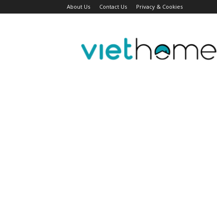
About Us
Contact Us
Privacy & Cookies
Tin
tức
người
Việt
Đài
Bắc,
Đài
Loan