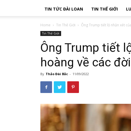
TIN TỨC ĐÀI LOAN
TIN THẾ GIỚI
LU
Home
Tin Thế Giới
Ông Trump tiết lộ nhận xét của
Tin Thế Giới
Ông Trump tiết l
hoàng về các đời
By
Thảo Đài Bắc
-
11/09/2022