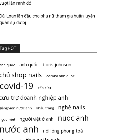
vượt lằn ranh đỏ
Đài Loan lần đầu cho phụ nữ tham gia huấn luyện
quân sự dự bị
Tag HOT
anh quốc
boris johnson
anh quoc
chủ shop nails
corona anh quoc
covid-19
cấp cứu
cứu trợ doanh nghiệp anh
nghề nails
giảng viên nước anh
khẩu trang
nuoc anh
người việt ở anh
nguoi viet
nước anh
nới lỏng phong toả