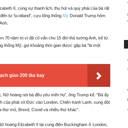
zabeth II, cùng sự thanh lịch, thu hút và quý phái của bà rất
 đến từ Scotland”, cựu tổng thống
Mỹ
Donald Trump hôm
Anh.
n 70 năm trị vì đã cố vấn cho 15 đời thủ tướng Anh, kể từ
ng thống Mỹ, gọi khoảng thời gian được gặp bà “là một
oạch giao 200 tàu bay
hất, Nữ hoàng nói bà đều yêu mến họ”, ông Trump kể. “Bà ấy
h của phát xít Đức vào London, Chiến tranh Lạnh, xung đột
 thợ mỏ, Brexit, Covid và nhiều thứ khác”.