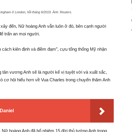
kingham ở London, hồi tháng 6/2019. Ảnh:
Reuters.
 xảy đến, Nữ hoàng Anh vẫn luôn ở đó, bên cạnh người
để trấn an mọi người.
h cách kiên định và điềm đạm”, cựu tổng thống Mỹ nhận
 tân vương Anh sẽ là người kế vị tuyệt vời và xuất sắc,
ó cơ hội hiểu hơn về Vua Charles trong chuyến thăm Anh
 Daniel
, Nữ hoàng Anh đã bổ nhiệm 15 đời thủ tướng Anh trong