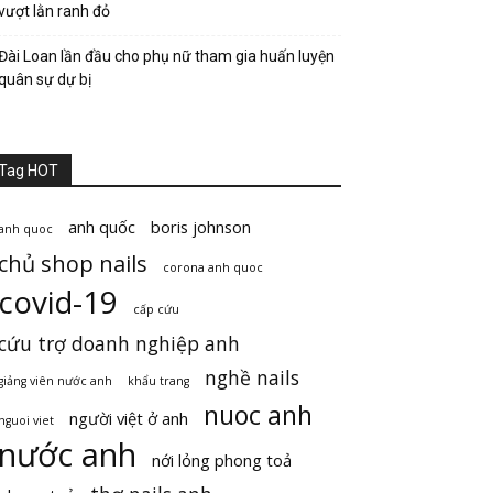
vượt lằn ranh đỏ
Đài Loan lần đầu cho phụ nữ tham gia huấn luyện
quân sự dự bị
Tag HOT
anh quốc
boris johnson
anh quoc
chủ shop nails
corona anh quoc
covid-19
cấp cứu
cứu trợ doanh nghiệp anh
nghề nails
giảng viên nước anh
khẩu trang
nuoc anh
người việt ở anh
nguoi viet
nước anh
nới lỏng phong toả