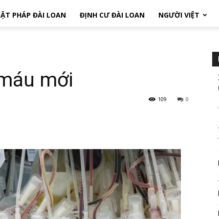
ẬT PHÁP ĐÀI LOAN
ĐỊNH CƯ ĐÀI LOAN
NGƯỜI VIỆT
 máu mới
109
0