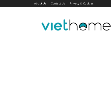
About Us
Contact Us
Privacy & Cookies
Tin
tức
người
Việt
Đài
Bắc,
Đài
Loan