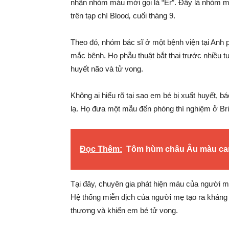
nhận nhóm máu mới gọi là “Er”. Đây là nhóm má
trên tạp chí Blood
,
cuối tháng 9.
Theo đó, nhóm bác sĩ ở một bệnh viện tại Anh p
mắc bệnh. Họ phẫu thuật bắt thai trước nhiều t
huyết não và tử vong.
Không ai hiểu rõ tại sao em bé bị xuất huyết, 
lạ. Họ đưa một mẫu đến phòng thí nghiệm ở Br
Đọc Thêm:
Tôm hùm châu Âu màu cam
Tại đây, chuyên gia phát hiện máu của người m
Hệ thống miễn dịch của người mẹ tạo ra kháng th
thương và khiến em bé tử vong.