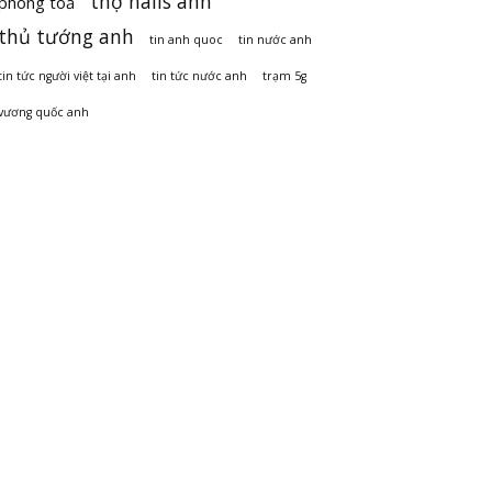
thợ nails anh
phong toả
thủ tướng anh
tin anh quoc
tin nước anh
tin tức người việt tại anh
tin tức nước anh
trạm 5g
vương quốc anh