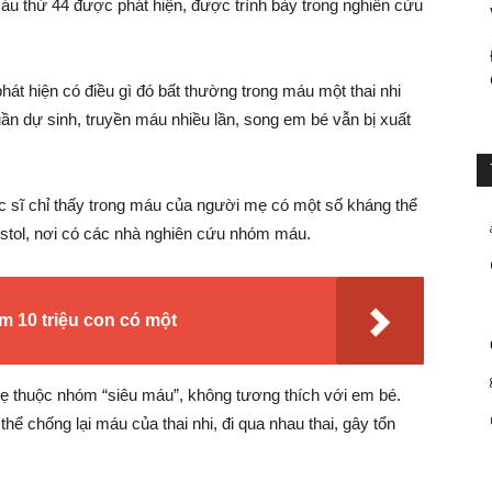
u thứ 44 được phát hiện, được trình bày trong nghiên cứu
hát hiện có điều gì đó bất thường trong máu một thai nhi
uần dự sinh, truyền máu nhiều lần, song em bé vẫn bị xuất
bác sĩ chỉ thấy trong máu của người mẹ có một số kháng thể
istol, nơi có các nhà nghiên cứu nhóm máu.
 10 triệu con có một
ẹ thuộc nhóm “siêu máu”, không tương thích với em bé.
ể chống lại máu của thai nhi, đi qua nhau thai, gây tổn