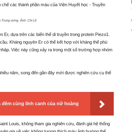
áu Trung ương. Ảnh:
Chi Lê
, dựa trên các biến thể di truyền trong protein Piezo1.
cầu. Kháng nguyên Er có thể kết hợp với kháng thể phù
m nhập. Việc này cũng xảy ra trong một số trường hợp nhóm
nhiều năm, song đến gần đây mới được nghiên cứu cụ thể
ua đêm cùng lính canh của nữ hoàng
Saint Louis, không tham gia nghiên cứu, đánh giá hệ thống
yên gia về việc không tương thích máu ảnh hướng thế