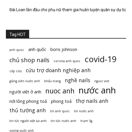
Đài Loan lần đầu cho phụ nữ tham gia huấn luyện quân sự dự bị
Tag HOT
anh quốc
boris johnson
anh quoc
covid-19
chủ shop nails
corona anh quoc
cứu trợ doanh nghiệp anh
cấp cứu
nghề nails
giảng viên nước anh
khẩu trang
nguoi viet
nước anh
nuoc anh
người việt ở anh
thợ nails anh
nới lỏng phong toả
phong toả
thủ tướng anh
tin anh quoc
tin nước anh
tin tức người việt tại anh
tin tức nước anh
trạm 5g
vương quốc anh